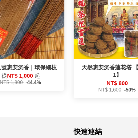
八號惠安沉香｜環保細枝
天然惠安沉香蓮花塔 【
1】
從
NT$ 1,000
起
NT$ 1,800
-44.4%
NT$ 800
NT$ 1,600
-50%
快速連結