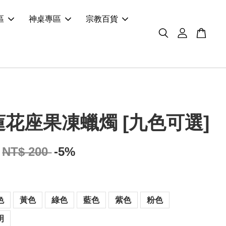
區
神桌專區
宗教百貨
花座果凍蠟燭 [九色可選]
NT$ 200
-5%
色
黃色
綠色
藍色
紫色
粉色
明