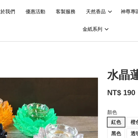
關於我們
優惠活動
客製服務
天然香品
神尊專
金紙系列
水晶蓮
NT$ 190
顏色
紅色
橙
黑色
透