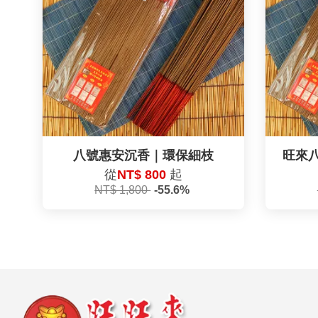
八號惠安沉香｜環保細枝
旺來
從
NT$ 800
起
NT$ 1,800
-55.6%