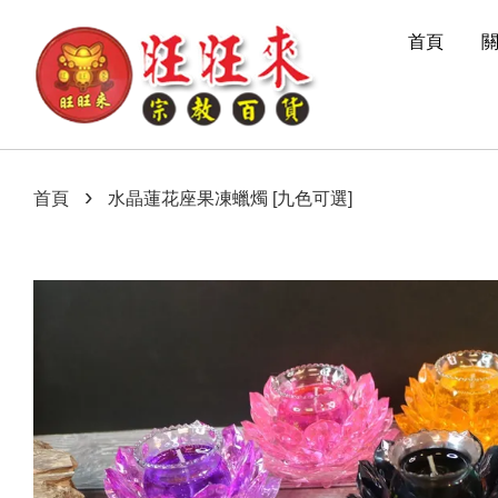
首頁
›
首頁
水晶蓮花座果凍蠟燭 [九色可選]