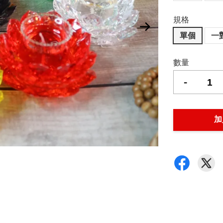
規格
單個
一
數量
-
加