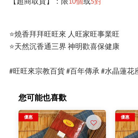
【超商取貨】
：限
10個
或
5對
⭐️燒香拜拜旺旺來 人旺家旺事業旺
⭐️天然沉香通三界 神明歡喜保健康
#旺旺來宗教百貨 #百年傳承 #
水晶蓮花
您可能也喜歡
優惠
優惠