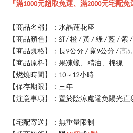
『滿1000元超取免運、滿2000元宅配免
【商品名稱】：水晶蓮花座
【商品顏色】：紅/ 橙 / 黃 / 綠 / 藍 / 紫 / 
【商品規格】：長9公分 / 寬9公分 / 高5
【商品原料】：
果凍蠟、精油
、棉線
【燃燒時間】
：10 ~ 12小時
【保存期限】：三年
【注意事項】：置於陰涼處避免陽光直
【宅配寄送】
：
無重量限制