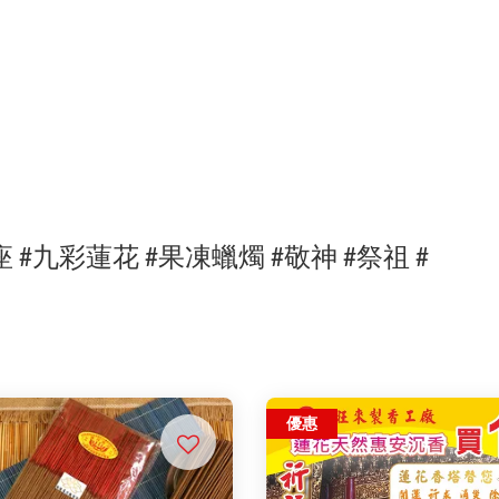
座
#九彩
蓮花
#
果凍蠟燭 #敬神 #祭祖 #
優惠