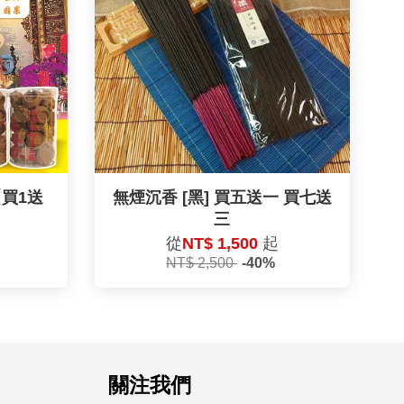
買1送
無煙沉香 [黑] 買五送一 買七送
三
從
NT$ 1,500
起
NT$ 2,500
-40%
關注我們