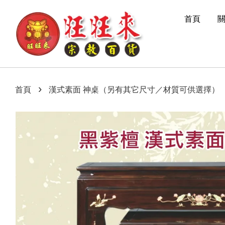
首頁
›
首頁
漢式素面 神桌（另有其它尺寸／材質可供選擇）