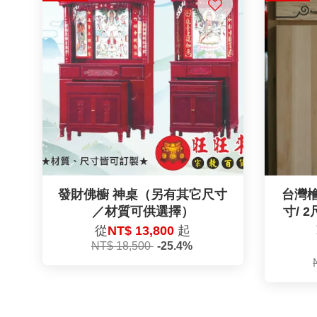
發財佛櫥 神桌（另有其它尺寸
台灣
／材質可供選擇）
寸/ 
從
NT$ 13,800
起
NT$ 18,500
-25.4%