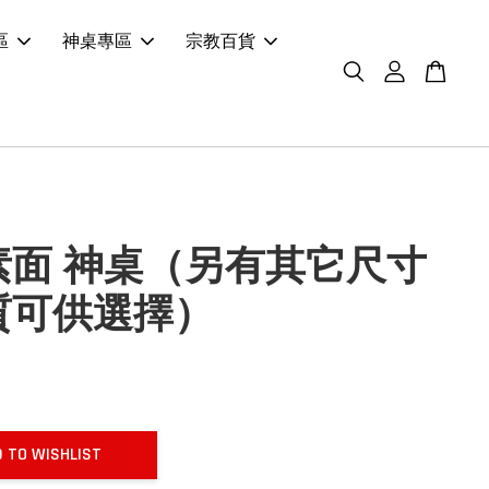
區
神桌專區
宗教百貨
素面 神桌（另有其它尺寸
質可供選擇）
 TO WISHLIST