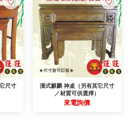
其它尺寸
漢式麒麟 神桌（另有其它尺寸
）
／材質可供選擇）
來電詢價