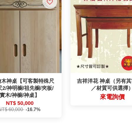
檜木神桌【可客製特殊尺
吉祥洋花 神桌（另有
2尺2/神明櫥/祖先櫥/夾板/
／材質可供選擇
實木/神櫥/神桌】
來電詢價
NT$ 50,000
NT$ 60,000
-16.7%