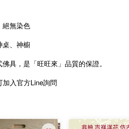
、絕無染色
神桌、神櫥
式佛具，是「旺旺來」品質的保證。
入官方Line詢問