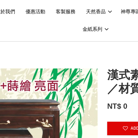
關於我們
優惠活動
客製服務
天然香品
神尊專
金紙系列
漢式
／材
NT$ 0
ADD