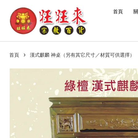
首頁
›
首頁
漢式麒麟 神桌（另有其它尺寸／材質可供選擇）