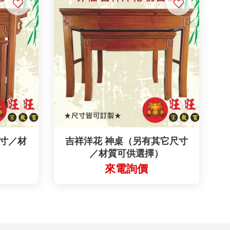
尺寸／材
吉祥洋花 神桌（另有其它尺寸
／材質可供選擇）
來電詢價