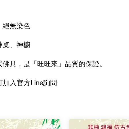
、絕無染色
神桌、神櫥
式佛具，是「旺旺來」品質的保證。
入官方Line詢問