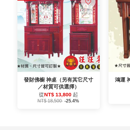
發財佛櫥 神桌（另有其它尺寸
鴻運 
／材質可供選擇）
從
NT$ 13,800
起
NT$ 18,500
-25.4%