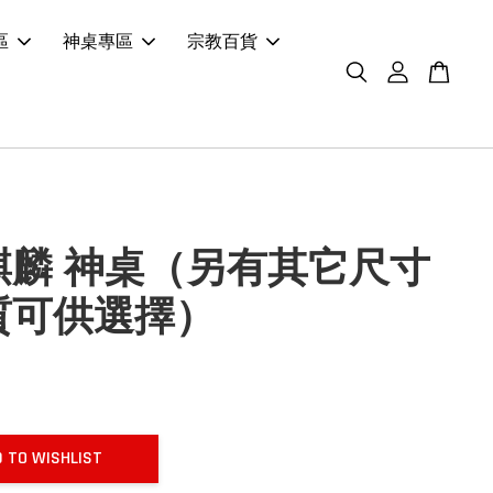
區
神桌專區
宗教百貨
麒麟 神桌（另有其它尺寸
質可供選擇）
 TO WISHLIST