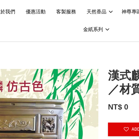
關於我們
優惠活動
客製服務
天然香品
神尊專
金紙系列
漢式
／材
NT$ 0
ADD