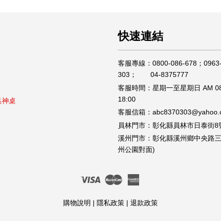
快速連結
客服專線：0800-086-678；0963-
303； 04-8375777
客服時間：星期一至星期日 AM 08
18:00
具神桌
客服信箱：abc8370303@yahoo.c
員林門市：彰化縣員林市日泰街8
溪州門市：彰化縣溪州鄉中央路三段
州公園對面)
Visa
Master
American
Express
購物說明
|
隱私政策
|
退款政策