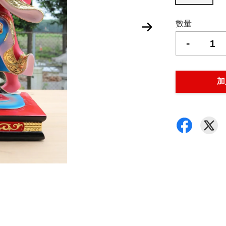
數量
-
加