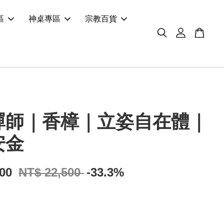
區
神桌專區
宗教百貨
禪師｜香樟｜立姿自在體｜
安金
000
NT$ 22,500
-33.3%