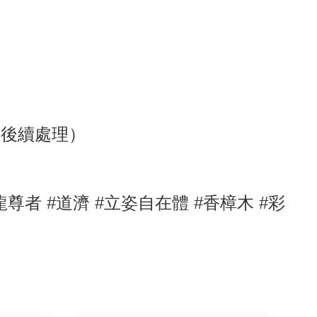
助後續處理）
龍尊者
#
道濟
#
立姿自在體
#香樟木
#彩