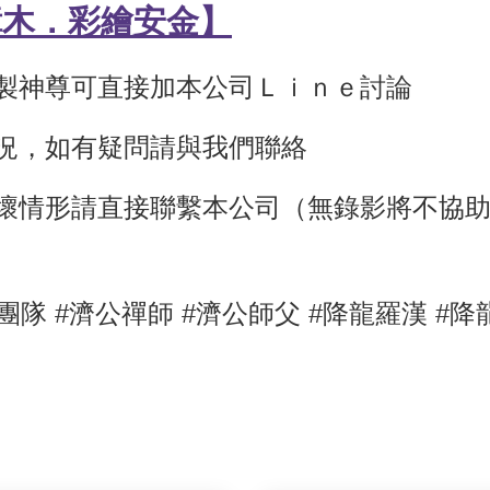
樟木
．
彩繪
安金】
訂製神尊可直接加本公司Ｌｉｎｅ討論
狀況，如有疑問請與我們聯絡
壞情形請直接聯繫本公司（無錄影將不協
團隊 #濟公禪師
#濟公師父
#降龍羅漢
#降