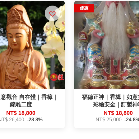
優惠
意觀音 自在體｜香樟｜
福德正神｜香樟｜如意
錦雕二度
彩繪安金｜訂製神
NT$ 18,800
NT$ 18,800
NT$ 26,400
-28.8%
NT$ 25,000
-24.8