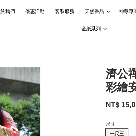
關於我們
優惠活動
客製服務
天然香品
神尊專
金紙系列
濟公
彩繪
NT$ 15,
尺寸
一尺三