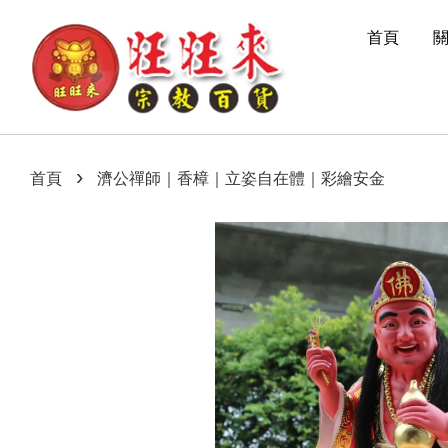
首頁
›
首頁
濟公禪師｜香樟｜立姿自在體｜彩繪安金