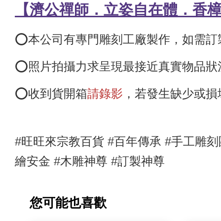
【濟公禪師．立姿自在體．香
⭕️本公司有專門雕刻工廠製作，如需
⭕️照片拍攝力求呈現最接近真實物品
⭕️收到貨開箱
請錄影
，若發生缺少或損
#旺旺來宗教百貨 #百年傳承 #手工雕刻
繪安金
#木雕神尊
#訂製神尊
您可能也喜歡