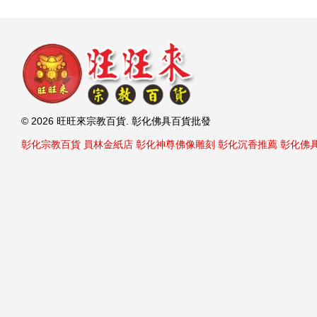
© 2026 旺旺來宗教百貨. 彰化佛具百貨批發
彰化宗教百貨
員林金紙店
彰化神尊佛像雕刻
彰化沉香推薦
彰化佛