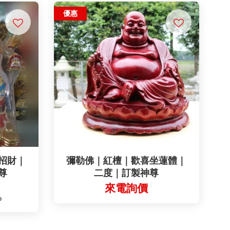
優惠
招財｜
彌勒佛｜紅檀｜歡喜坐蓮體｜
尊
二度｜訂製神尊
來電詢價
%