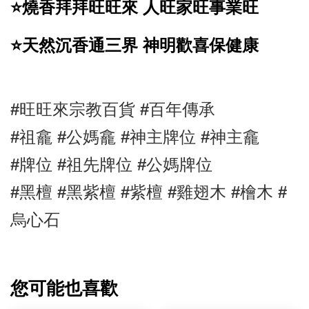
⭐️燒香拜拜旺旺來 人旺家旺事業旺
⭐️天然沉香通三界 神明歡喜保健康
#旺旺來宗教百貨 #百年傳承 
#祖龕 #公媽龕 #神主牌位 #神主龕 
#牌位 #祖先牌位 #公媽牌位 
#黑檀 
#黑紫檀 
#紫檀 #雞翅木 #檜木 #
烏心石
您可能也喜歡