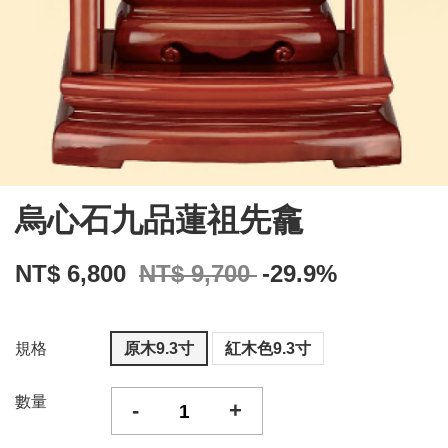
烏心石九品蓮祖先龕
NT$ 6,800
NT$ 9,700
-29.9%
規格
原木9.3寸
紅木色9.3寸
數量
-
+