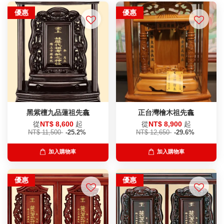
優惠
優惠
黑紫檀九品蓮祖先龕
正台灣檜木祖先龕
從
NT$ 8,600
起
從
NT$ 8,900
起
NT$ 11,500
-25.2%
NT$ 12,650
-29.6%
加入購物車
加入購物車
優惠
優惠