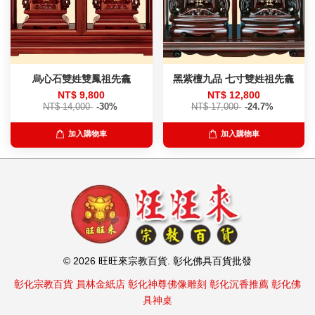
烏心石雙姓雙鳳祖先龕
黑紫檀九品 七寸雙姓祖先龕
NT$ 9,800
NT$ 12,800
NT$ 14,000
-30%
NT$ 17,000
-24.7%
加入購物車
加入購物車
© 2026 旺旺來宗教百貨. 彰化佛具百貨批發
彰化宗教百貨
員林金紙店
彰化神尊佛像雕刻
彰化沉香推薦
彰化佛
具神桌