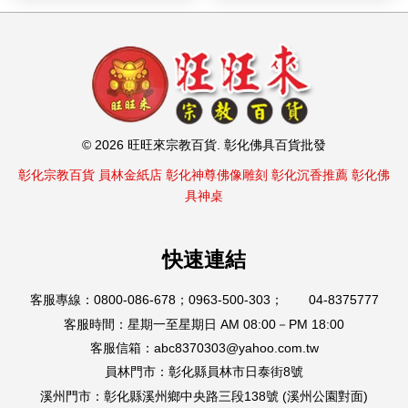
© 2026 旺旺來宗教百貨. 彰化佛具百貨批發
彰化宗教百貨
員林金紙店
彰化神尊佛像雕刻
彰化沉香推薦
彰化佛
具神桌
快速連結
客服專線：0800-086-678；0963-500-303； 04-8375777
客服時間：星期一至星期日 AM 08:00－PM 18:00
客服信箱：abc8370303@yahoo.com.tw
員林門市：彰化縣員林市日泰街8號
溪州門市：彰化縣溪州鄉中央路三段138號 (溪州公園對面)