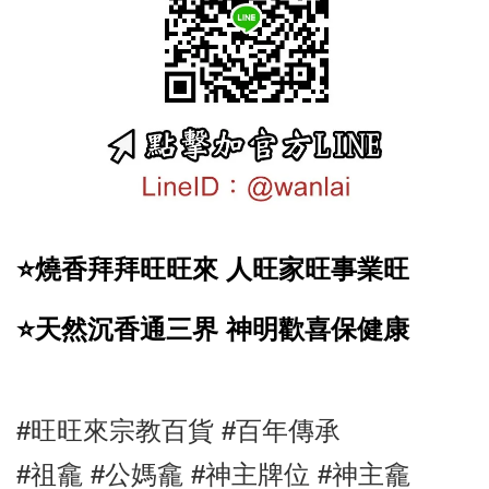
⭐️燒香拜拜旺旺來 人旺家旺事業旺
⭐️天然沉香通三界 神明歡喜保健康
#旺旺來宗教百貨 #百年傳承 
#祖龕 #公媽龕 #神主牌位 #神主龕 