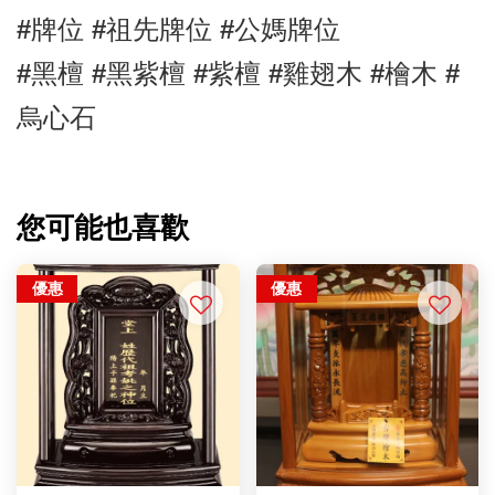
#牌位 #祖先牌位 #公媽牌位 
#黑檀 
#黑紫檀 
#紫檀 #雞翅木 #檜木 #
烏心石
您可能也喜歡
優惠
優惠