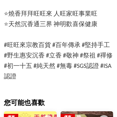
⭐️燒香拜拜旺旺來 人旺家旺事業旺
⭐️天然沉香通三界 神明歡喜保健康
#旺旺來宗教百貨 #百年傳承 #堅持手工
#
野生惠安沉香
#立香 #敬神 #祭祖 #禪修
#初一十五 #純天然 #無毒 #SGS認證 #ISA
認證
您可能也喜歡