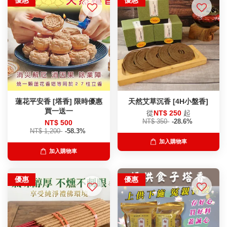
優惠
優惠
蓮花平安香 [塔香] 限時優惠
天然艾草沉香 [4H小盤香]
買一送一
從
NT$ 250
起
NT$ 350
-28.6%
NT$ 500
NT$ 1,200
-58.3%
加入購物車
加入購物車
優惠
優惠