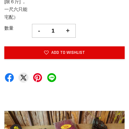
[限６斤] ，
一尺六只能
宅配）
數量
-
+
ADD TO WISHLIST