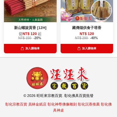
新山螺旋貢香 [12H]
藏傳烟供食子塔香
從
NT$ 120
起
NT$ 120
NT$ 150
-20%
NT$ 200
-40%
加入購物車
加入購物車
© 2026 旺旺來宗教百貨. 彰化佛具百貨批發
彰化宗教百貨
員林金紙店
彰化神尊佛像雕刻
彰化沉香推薦
彰化佛
具神桌