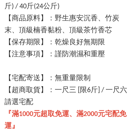
斤) / 40斤
(24公斤)
【商品原料】：野生惠安沉香
、竹炭
末
、
頂級
楠香黏粉、頂級茶竹香芯
【保存期限】：乾燥良好無期限
【注意事項】：謹防潮濕和重壓
【宅配寄送】
：
無重量限制
【超商取貨】
：一尺三 [
限6斤] / 一尺六
請選宅配
『滿1000元超取免運、滿2000元宅配免
運』