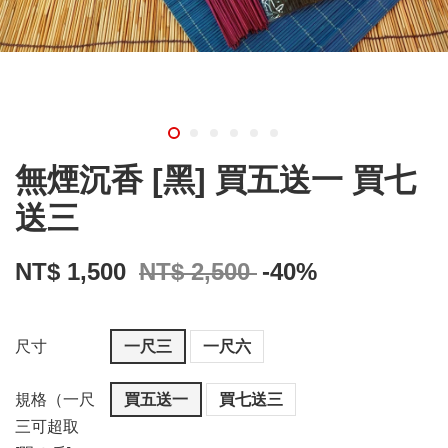
無煙沉香 [黑] 買五送一 買七
送三
NT$ 1,500
NT$ 2,500
-40%
尺寸
一尺三
一尺六
規格（一尺
買五送一
買七送三
三可超取