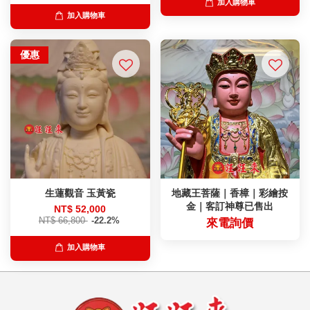
加入購物車
加入購物車
優惠
生蓮觀音 玉黃瓷
地藏王菩薩｜香樟｜彩繪按
金｜客訂神尊已售出
NT$ 52,000
NT$ 66,800
-22.2%
來電詢價
加入購物車