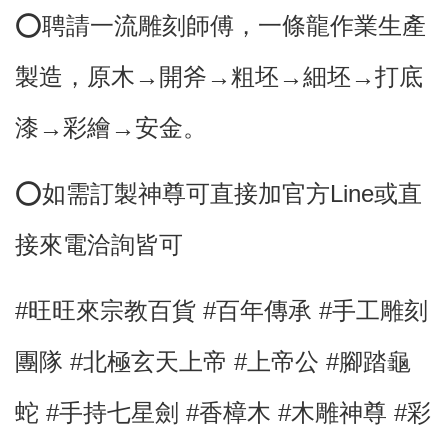
⭕️聘請一流雕刻師傅，
一條龍作業生產
製造，原木→開斧→粗坯→細坯→打底
漆→彩繪→安金。
⭕
如需訂製神尊可直接加官方Line或直
接來電洽詢皆可
#旺旺來宗教百貨 #百年傳承 #手工雕刻
團隊 #北極玄天上帝
#上帝公
#腳踏龜
蛇 #手持七星劍
#香樟木
#木雕神尊 #彩