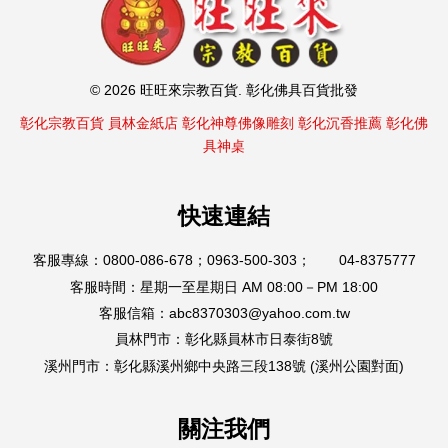
© 2026 旺旺來宗教百貨. 彰化佛具百貨批發
彰化宗教百貨
員林金紙店
彰化神尊佛像雕刻
彰化沉香推薦
彰化佛
具神桌
快速連結
客服專線：0800-086-678；0963-500-303； 04-8375777
客服時間：星期一至星期日 AM 08:00－PM 18:00
客服信箱：abc8370303@yahoo.com.tw
員林門市：彰化縣員林市日泰街8號
溪州門市：彰化縣溪州鄉中央路三段138號 (溪州公園對面)
關注我們