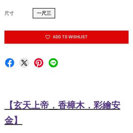
尺寸
一尺三
ADD TO WISHLIST
．
【玄天上帝
香樟木．彩繪安
金】