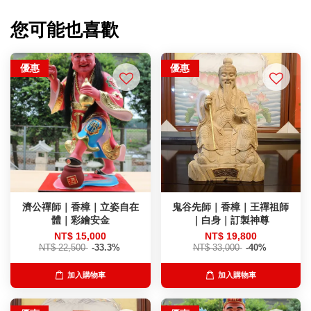
您可能也喜歡
優惠
優惠
濟公禪師｜香樟｜立姿自在
鬼谷先師｜香樟｜王禪祖師
體｜彩繪安金
｜白身｜訂製神尊
NT$ 15,000
NT$ 19,800
NT$ 22,500
-33.3%
NT$ 33,000
-40%
加入購物車
加入購物車