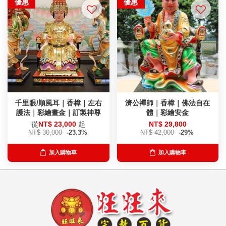
優惠
優惠
千里眼/順風耳｜香樟｜左右
濟公禪師｜香樟｜佛法自在
護法｜彩繪畫金｜訂製神尊
體｜彩繪安金
從
NT$ 23,000
起
NT$ 29,800
NT$ 30,000
-23.3%
NT$ 42,000
-29%
加入購物車
加入購物車