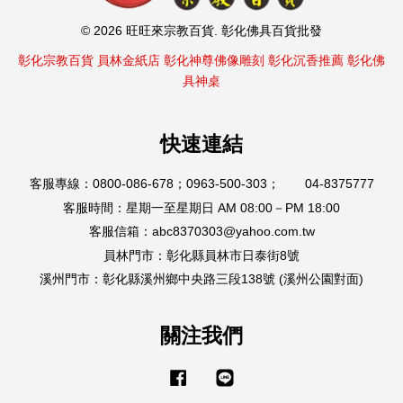
© 2026 旺旺來宗教百貨. 彰化佛具百貨批發
彰化宗教百貨
員林金紙店
彰化神尊佛像雕刻
彰化沉香推薦
彰化佛
具神桌
快速連結
客服專線：0800-086-678；0963-500-303； 04-8375777
客服時間：星期一至星期日 AM 08:00－PM 18:00
客服信箱：abc8370303@yahoo.com.tw
員林門市：彰化縣員林市日泰街8號
溪州門市：彰化縣溪州鄉中央路三段138號 (溪州公園對面)
關注我們
Facebook
Line