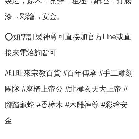
製造，原木→開斧→粗坯→細坯→打底
漆→彩繪→安金。
⭕
如需訂製神尊可直接加官方Line或直
接來電洽詢皆可
#旺旺來宗教百貨 #百年傳承 #手工雕刻
團隊 #座椅上帝公
#北極玄天大上帝
#
腳踏龜蛇
#香樟木
#木雕神尊 #彩繪安
金