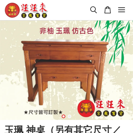
玉珮 神桌（另有其它尺寸／