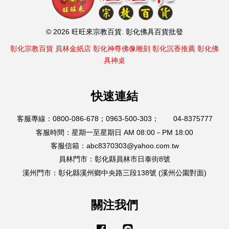
© 2026 旺旺來宗教百貨. 彰化佛具百貨批發
彰化宗教百貨
員林金紙店
彰化神尊佛像雕刻
彰化沉香推薦
彰化佛
具神桌
快速連結
客服專線：0800-086-678；0963-500-303； 04-8375777
客服時間：星期一至星期日 AM 08:00－PM 18:00
客服信箱：abc8370303@yahoo.com.tw
員林門市：彰化縣員林市日泰街8號
溪州門市：彰化縣溪州鄉中央路三段138號 (溪州公園對面)
關注我們
Facebook
Line