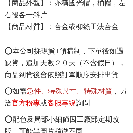
【商品外觀
】：亦稱國光帽
，
桶帽
，左
右後各一斜片
【商品
材質】：合金或
柳絲工法
合金
⭕️本公司採現貨+預購制，下單後如遇
缺貨
，追加天數２０天（不含假日）
，
商品到貨後會依照訂單順序安排出貨
⭕️如需
急件、特殊尺寸
、特殊材質
，另
洽
官方粉專
或
客服專線
詢問
⭕️配色及局部小細節
因工廠部定期改
版
，可能與圖片稍微不同