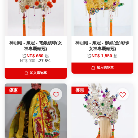
神明帽 - 鳳冠 - 電銀絨球(女
神明帽 - 鳳冠 - 柳絲(金)彩珠
神專屬頭冠)
女神專屬頭冠)
從
NT$ 650
起
從
NT$ 1,550
起
NT$ 900
-27.8%
加入購物車
加入購物車
優惠
優惠