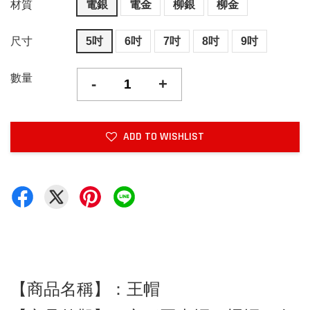
材質
電銀
電金
柳銀
柳金
尺寸
5吋
6吋
7吋
8吋
9吋
數量
-
+
ADD TO WISHLIST
【商品名稱】：王帽