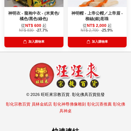
神明衣 - 龍袍中衣 - (米黃色/
神明帽 - 上帝公帽／上帝眉 -
橘色/黑色/綠色)
柳絲(銀)彩珠
從
NT$ 600
起
從
NT$ 2,000
起
NT$ 830
-27.7%
NT$ 2,700
-25.9%
加入購物車
加入購物車
© 2026 旺旺來宗教百貨. 彰化佛具百貨批發
彰化宗教百貨
員林金紙店
彰化神尊佛像雕刻
彰化沉香推薦
彰化佛
具神桌