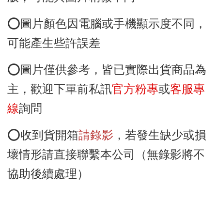
⭕️圖
片顏色因電腦或手機顯示度不同，
可能產生些許誤差
⭕️圖片僅供參考
，皆已實際出貨商品為
主
，歡迎下單前
私訊
官方粉專
或
客服專
線
詢問
⭕️收到貨開箱
請錄影
，若發生缺少或損
壞情形請直接聯繫本公司（無錄影將不
協助後續處理）