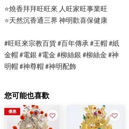
⭐️燒香拜拜旺旺來 人旺家旺事業旺
⭐️天然沉香通三界 神明歡喜保健康
#旺旺來宗教百貨 #百年傳承 #王帽
#紙
金帽
#電銀
#電金 #柳絲銀 #柳絲金
#神
明帽
#神尊帽
#神明配飾
您可能也喜歡
優惠