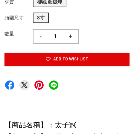
材質
柳絲 藍絨球
頭圍尺寸
8寸
數量
-
+
ADD TO WISHLIST
【商品名稱】：太子冠