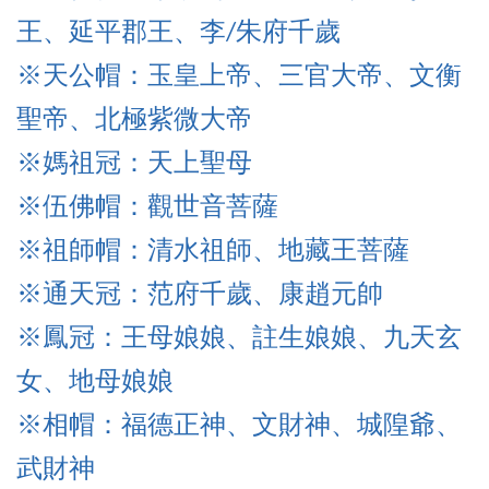
王、延平郡王、李/朱府千歲
※天公帽：玉皇上帝、三官大帝、文衡
聖帝、北極紫微大帝
※媽祖冠：天上聖母
※伍佛帽
：觀世音菩薩
※祖師帽
：清水祖師、
地藏王菩薩
※通天冠
：范府千歲、康趙元帥
※鳳冠：王母娘娘、註生娘娘、九天玄
女、地母娘娘
※相帽：福德正神、文財神、城隍爺、
武財神