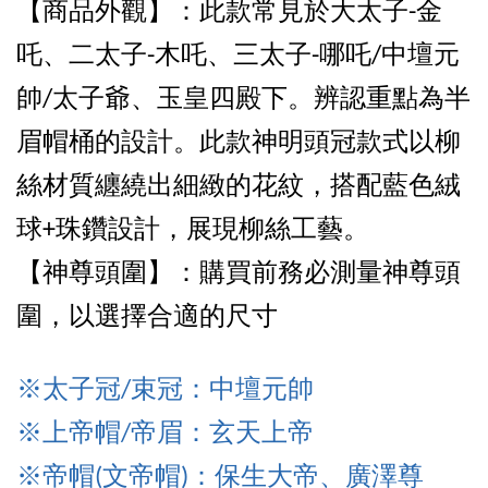
【商品外觀
】：
此款常見於大太子-金
吒、二太子-木吒、三太子-哪吒/中壇元
帥/太子爺、玉皇四殿下。辨認重點為半
眉帽桶的設計。此款神明頭冠款式以柳
絲材質纏繞出細緻的花紋，搭配藍色絨
球+珠鑽設計，展現柳絲工藝。
【神尊頭圍】：購買前務必測量神尊頭
圍，以選擇合適的尺寸
※太子冠/束冠：中壇元帥
※上帝
帽/帝眉：玄天上帝
※帝
帽(文帝帽)：保生大帝、廣澤尊