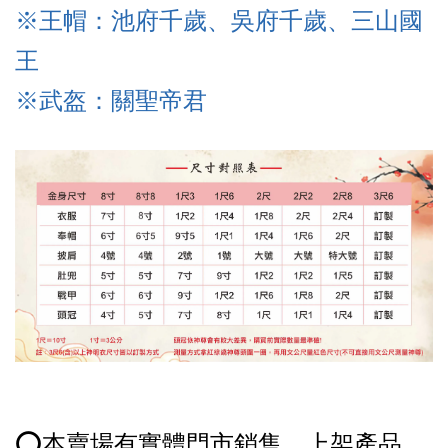
※王帽：池府千歲、吳府千歲、三山國
王
※武盔
：關聖帝君
⭕️本賣場有實體門市銷售，上架產品