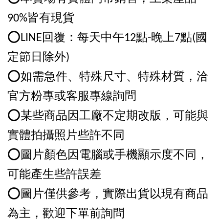
90%皆有現貨
⭕️LINE回覆：每天中午12點-晚上7點(國
定節日除外)
⭕️如需急件、特殊尺寸、特殊材質，洽
官方粉專或客服專線詢問
⭕️某些商品因工廠不定期改版，可能與
實體拍攝照片些許不同
⭕️圖片顏色因電腦或手機顯示度不同，
可能產生些許誤差
⭕️圖片僅供參考，實際出貨以現有商品
為主，歡迎下單前詢問