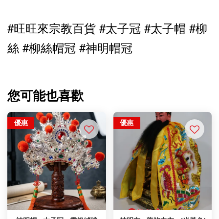
#旺旺來宗教百貨 #太子冠 
#太子帽 
#柳
絲 #柳絲帽冠 #神明帽冠
您可能也喜歡
優惠
優惠