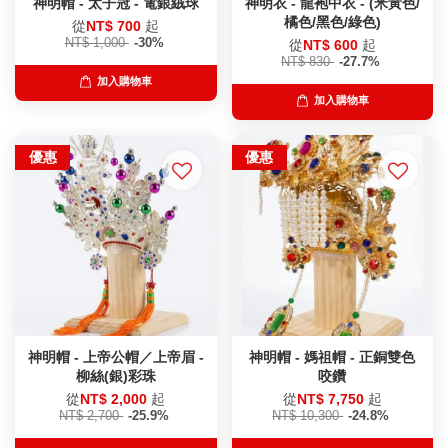
神明帽 - 太子冠 - 電銀絨球
神明衣 - 龍袍中衣 - (米黃色/
橘色/黑色/綠色)
從
NT$ 700
起
NT$ 1,000
-30%
從
NT$ 600
起
NT$ 830
-27.7%
加入購物車
加入購物車
優惠
優惠
神明帽 - 上帝公帽／上帝眉 -
神明帽 - 媽祖帽 - 正銅雙色
柳絲(銀)彩珠
咬鑽
從
NT$ 2,000
起
從
NT$ 7,750
起
NT$ 2,700
-25.9%
NT$ 10,300
-24.8%