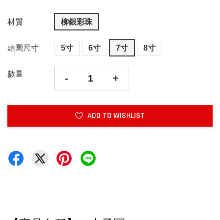
材質
柳銀彩珠
頭圍尺寸
5寸
6寸
7寸
8寸
數量
-
+
ADD TO WISHLIST