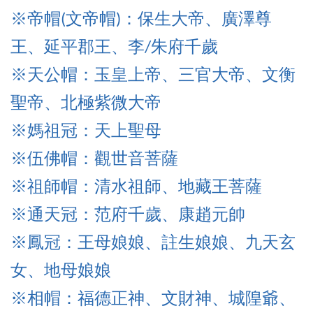
※帝
帽(文帝帽)：保生大帝、廣澤尊
王、延平郡王、李/朱府千歲
※天公帽：玉皇上帝、三官大帝、文衡
聖帝、北極紫微大帝
※媽祖冠：天上聖母
※伍佛帽
：觀世音菩薩
※祖師帽
：清水祖師、
地藏王菩薩
※通天冠
：范府千歲、康趙元帥
※鳳冠：王母娘娘、註生娘娘、九天玄
女、地母娘娘
※相帽：福德正神、文財神、城隍爺、