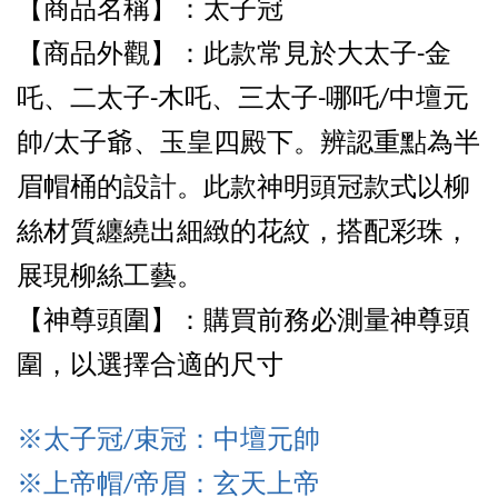
【商品名稱】：太子冠
【商品外觀
】：
此款常見於大太子-金
吒、二太子-木吒、三太子-哪吒/中壇元
帥/太子爺、玉皇四殿下。辨認重點為半
眉帽桶的設計。此款神明頭冠款式以柳
絲材質纏繞出細緻的花紋，搭配彩珠，
展現柳絲工藝。
【神尊頭圍】：購買前務必測量神尊頭
圍，以選擇合適的尺寸
※太子冠/束冠：中壇元帥
※上帝
帽/帝眉：玄天上帝