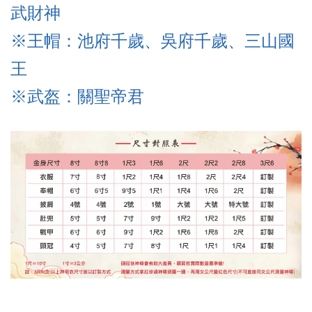
武財神
※王帽：池府千歲、吳府千歲、三山國
王
※武盔
：關聖帝君