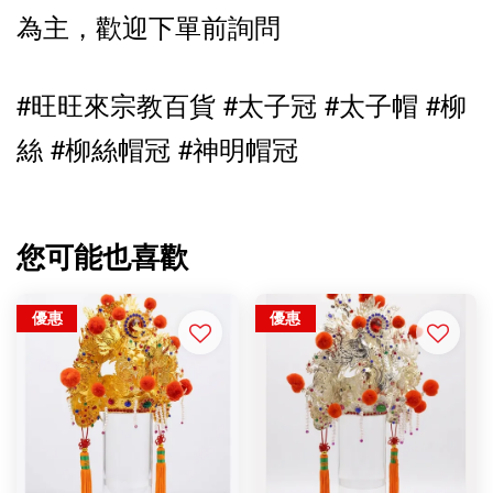
為主，歡迎下單前詢問
#旺旺來宗教百貨 #太子冠 
#太子帽 
#柳
絲 #柳絲帽冠 #神明帽冠
您可能也喜歡
優惠
優惠