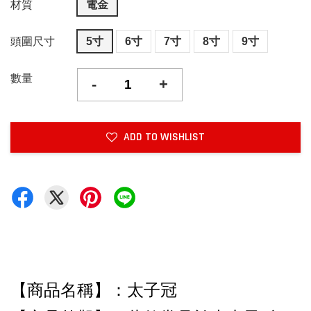
材質
電金
頭圍尺寸
5寸
6寸
7寸
8寸
9寸
數量
-
+
ADD TO WISHLIST
【商品名稱】：太子冠