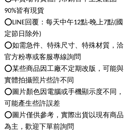
90%皆有現貨
⭕️LINE回覆：每天中午12點-晚上7點(國
定節日除外)
⭕️如需急件、特殊尺寸、特殊材質，洽
官方粉專或客服專線詢問
⭕️某些商品因工廠不定期改版，可能與
實體拍攝照片些許不同
⭕️圖片顏色因電腦或手機顯示度不同，
可能產生些許誤差
⭕️圖片僅供參考，實際出貨以現有商品
為主，歡迎下單前詢問