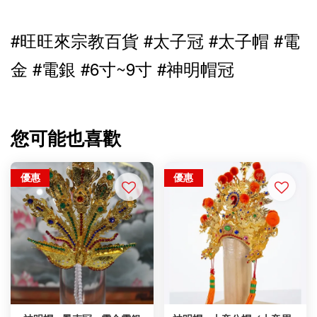
#旺旺來宗教百貨 #太子冠 
#太子帽 
#電
金 #電銀 #6寸~9寸 #神明帽冠
您可能也喜歡
優惠
優惠