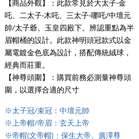
【商品外觀
】：
此款常見於大太子-金
吒、二太子-木吒、三太子-哪吒/中壇元
帥/太子爺、玉皇四殿下。辨認重點為半
眉帽桶的設計。此款神明頭冠款式以金
屬電鍍金色底為設計，搭配傳統絨球，
經典而莊重。
【神尊頭圍】：購買前務必測量神尊頭
圍，以選擇合適的尺寸
※太子冠/束冠：中壇元帥
※上帝
帽/帝眉：玄天上帝
※帝
帽(文帝帽)：保生大帝、廣澤尊