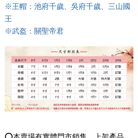
※王帽：池府千歲、吳府千歲、三山國
王
※武盔
：關聖帝君
⭕️本賣場有實體門市銷售，上架產品