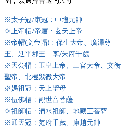
圍，以選擇合適的尺寸
※太子冠/束冠：中壇元帥
※上帝
帽/帝眉：玄天上帝
※帝
帽(文帝帽)：保生大帝、廣澤尊
王、延平郡王、李/朱府千歲
※天公帽：玉皇上帝、三官大帝、文衡
聖帝、北極紫微大帝
※媽祖冠：天上聖母
※伍佛帽
：觀世音菩薩
※祖師帽
：清水祖師、
地藏王菩薩
※通天冠
：范府千歲、康趙元帥