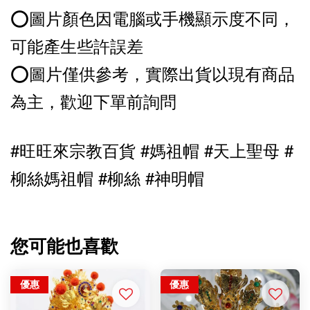
⭕️圖片顏色因電腦或手機顯示度不同，
可能產生些許誤差
⭕️圖片僅供參考，實際出貨以現有商品
為主，歡迎下單前詢問
#旺旺來宗教百貨 #媽祖帽 
#天上聖母 
#
柳絲媽祖帽 #柳絲 #神明帽
您可能也喜歡
優惠
優惠