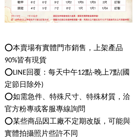
⭕️本賣場有實體門市銷售，上架產品
90%皆有現貨
⭕️LINE回覆：每天中午12點-晚上7點(國
定節日除外)
⭕️如需急件、特殊尺寸、特殊材質，洽
官方粉專或客服專線詢問
⭕️某些商品因工廠不定期改版，可能與
實體拍攝照片些許不同