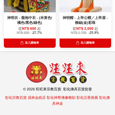
神明衣 - 龍袍中衣 - (米黃色/
神明帽 - 上帝公帽／上帝眉 -
橘色/黑色/綠色)
柳絲(金)彩珠
從
NT$ 600
起
從
NT$ 2,000
起
NT$ 830
-27.7%
NT$ 2,700
-25.9%
加入購物車
加入購物車
© 2026 旺旺來宗教百貨. 彰化佛具百貨批發
彰化宗教百貨
員林金紙店
彰化神尊佛像雕刻
彰化沉香推薦
彰化佛
具神桌