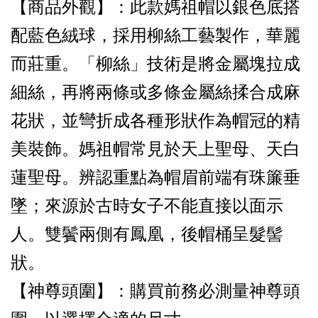
【商品外觀
】：此款媽祖帽以銀色底搭
配藍色絨球，採用柳絲工藝製作，華麗
而莊重。「柳絲」技術是將金屬塊拉成
細絲，再將兩條或多條金屬絲揉合成麻
花狀，並彎折成各種形狀作為帽冠的精
美裝飾。媽祖帽常見於天上聖母、天白
蓮聖母。辨認重點為帽眉前端有珠簾垂
墜；來源於古時女子不能直接以面示
人。雙鬢兩側有鳳凰，後帽桶呈髮髻
狀。
【神尊頭圍】：購買前務必測量神尊頭