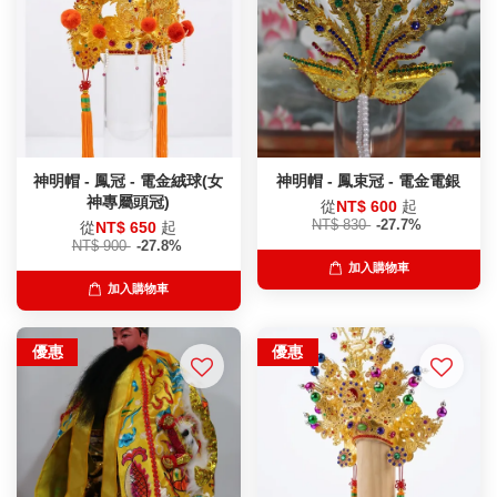
神明帽 - 鳳冠 - 電金絨球(女
神明帽 - 鳳束冠 - 電金電銀
神專屬頭冠)
從
NT$ 600
起
NT$ 830
-27.7%
從
NT$ 650
起
NT$ 900
-27.8%
加入購物車
加入購物車
優惠
優惠