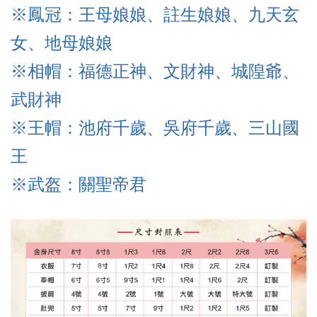
※鳳冠：王母娘娘、註生娘娘、九天玄
女、地母娘娘
※相帽：福德正神、文財神、城隍爺、
武財神
※王帽：池府千歲、吳府千歲、三山國
王
※武盔
：關聖帝君