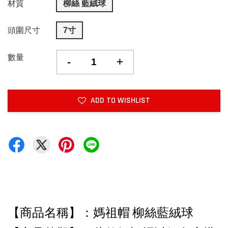
材質
柳絲 藍絨球
頭圍尺寸
7寸
數量
-
+
ADD TO WISHLIST
【商品名稱】：媽祖帽 柳絲藍絨球