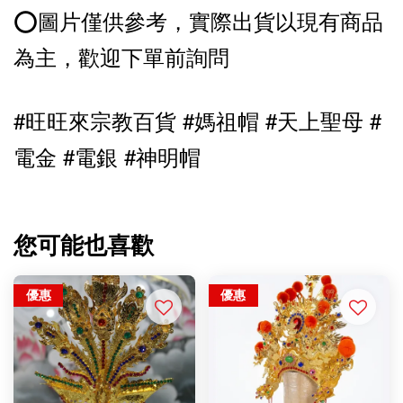
⭕️圖片僅供參考，實際出貨以現有商品
為主，歡迎下單前詢問
#旺旺來宗教百貨 #媽祖帽 
#天上聖母 
#
電金 #電銀 #神明帽
您可能也喜歡
優惠
優惠