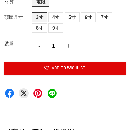
材質
電銀
頭圍尺寸
3寸
4寸
5寸
6寸
7寸
8寸
9寸
數量
-
+
ADD TO WISHLIST