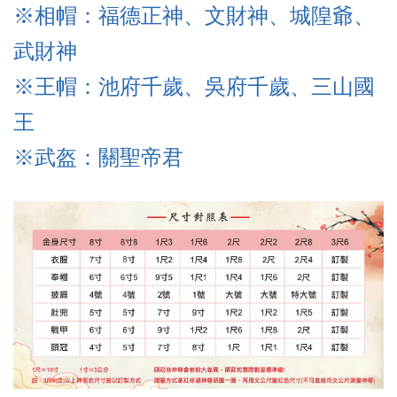
※相帽：福德正神、文財神、城隍爺、
武財神
※王帽：池府千歲、吳府千歲、三山國
王
※武盔
：關聖帝君