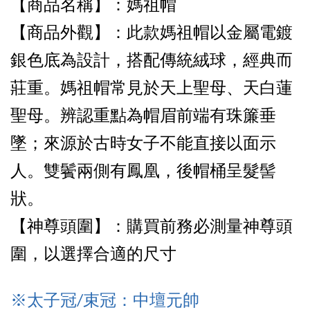
【商品名稱】：媽祖帽
【商品外觀
】：此款媽祖帽以金屬電鍍
銀色底為設計，搭配傳統絨球，經典而
莊重。媽祖帽常見於天上聖母、天白蓮
聖母。辨認重點為帽眉前端有珠簾垂
墜；來源於古時女子不能直接以面示
人。雙鬢兩側有鳳凰，後帽桶呈髮髻
狀。
【神尊頭圍】：購買前務必測量神尊頭
圍，以選擇合適的尺寸
※太子冠/束冠：中壇元帥