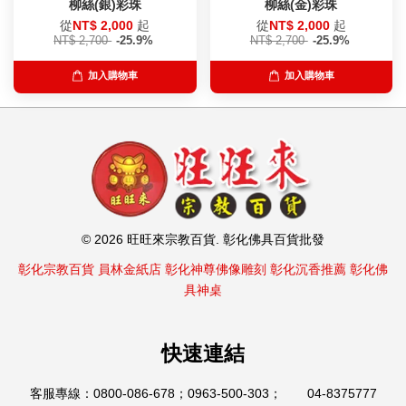
柳絲(銀)彩珠
柳絲(金)彩珠
從
NT$ 2,000
起
從
NT$ 2,000
起
NT$ 2,700
-25.9%
NT$ 2,700
-25.9%
加入購物車
加入購物車
© 2026 旺旺來宗教百貨. 彰化佛具百貨批發
彰化宗教百貨
員林金紙店
彰化神尊佛像雕刻
彰化沉香推薦
彰化佛
具神桌
快速連結
客服專線：0800-086-678；0963-500-303； 04-8375777