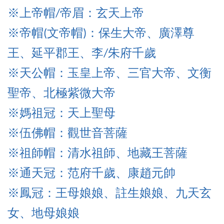
※上帝
帽/帝眉：玄天上帝
※帝
帽(文帝帽)：保生大帝、廣澤尊
王、延平郡王、李/朱府千歲
※天公帽：玉皇上帝、三官大帝、文衡
聖帝、北極紫微大帝
※媽祖冠：天上聖母
※伍佛帽
：觀世音菩薩
※祖師帽
：清水祖師、
地藏王菩薩
※通天冠
：范府千歲、康趙元帥
※鳳冠：王母娘娘、註生娘娘、九天玄
女、地母娘娘