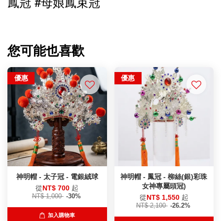
鳳冠 #母娘鳳束冠
您可能也喜歡
優惠
優惠
神明帽 - 太子冠 - 電銀絨球
神明帽 - 鳳冠 - 柳絲(銀)彩珠
女神專屬頭冠)
從
NT$ 700
起
NT$ 1,000
-30%
從
NT$ 1,550
起
NT$ 2,100
-26.2%
加入購物車