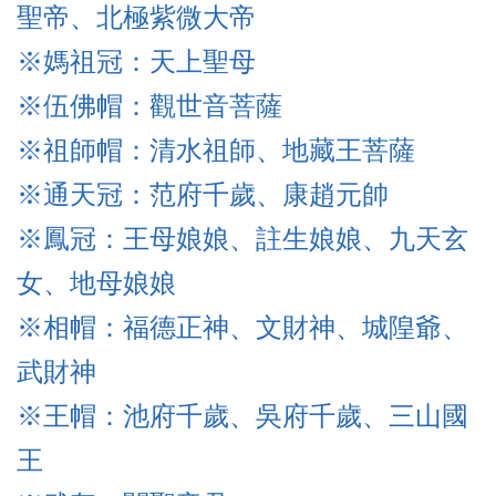
聖帝、北極紫微大帝
※媽祖冠：天上聖母
※伍佛帽
：觀世音菩薩
※祖師帽
：清水祖師、
地藏王菩薩
※通天冠
：范府千歲、康趙元帥
※鳳冠：王母娘娘、註生娘娘、九天玄
女、地母娘娘
※相帽：福德正神、文財神、城隍爺、
武財神
※王帽：池府千歲、吳府千歲、三山國
王