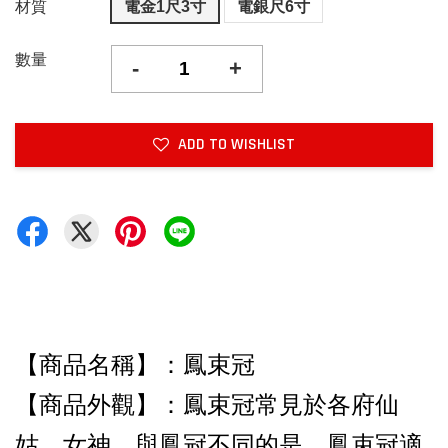
材質
電金1尺3寸
電銀尺6寸
數量
-
+
ADD TO WISHLIST
【商品名稱】：鳳束冠
【商品外觀
】：
鳳束冠常見於各府仙
姑、女神。與鳳冠不同的是，鳳束冠適