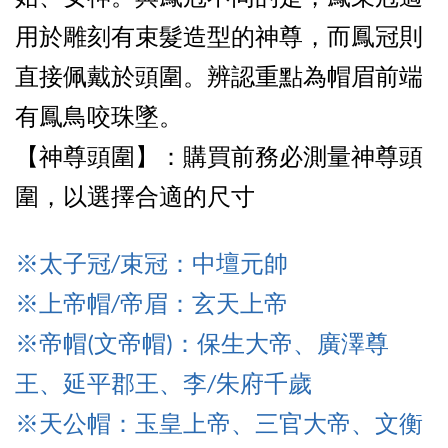
用於雕刻有束髮造型的神尊，而鳳冠則
直接佩戴於頭圍。辨認重點為帽眉前端
有鳳鳥咬珠墜。
【神尊頭圍】：購買前務必測量神尊頭
圍，以選擇合適的尺寸
※太子冠/束冠：中壇元帥
※上帝
帽/帝眉：玄天上帝
※帝
帽(文帝帽)：保生大帝、廣澤尊
王、延平郡王、李/朱府千歲
※天公帽：玉皇上帝、三官大帝、文衡