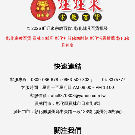
© 2026 旺旺來宗教百貨. 彰化佛具百貨批發
彰化宗教百貨
員林金紙店
彰化神尊佛像雕刻
彰化沉香推薦
彰化佛
具神桌
快速連結
客服專線：0800-086-678；0963-500-303； 04-8375777
客服時間：星期一至星期日 AM 08:00－PM 18:00
客服信箱：abc8370303@yahoo.com.tw
員林門市：彰化縣員林市日泰街8號
溪州門市：彰化縣溪州鄉中央路三段138號 (溪州公園對面)
關注我們