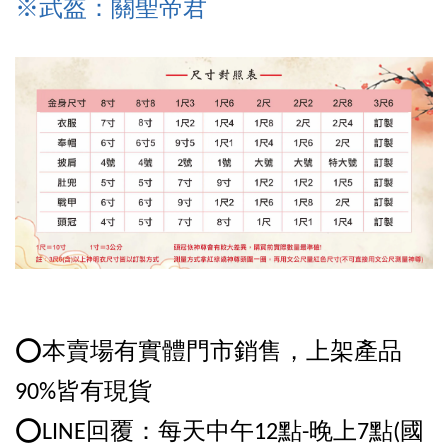
※武盔
：關聖帝君
⭕️本賣場有實體門市銷售，上架產品
90%皆有現貨
⭕️LINE回覆：每天中午12點-晚上7點(國