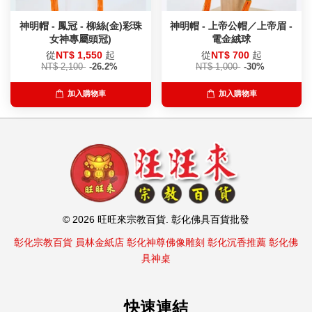
神明帽 - 鳳冠 - 柳絲(金)彩珠
神明帽 - 上帝公帽／上帝眉 -
女神專屬頭冠)
電金絨球
從
NT$ 1,550
起
從
NT$ 700
起
NT$ 2,100
-26.2%
NT$ 1,000
-30%
加入購物車
加入購物車
© 2026 旺旺來宗教百貨. 彰化佛具百貨批發
彰化宗教百貨
員林金紙店
彰化神尊佛像雕刻
彰化沉香推薦
彰化佛
具神桌
快速連結