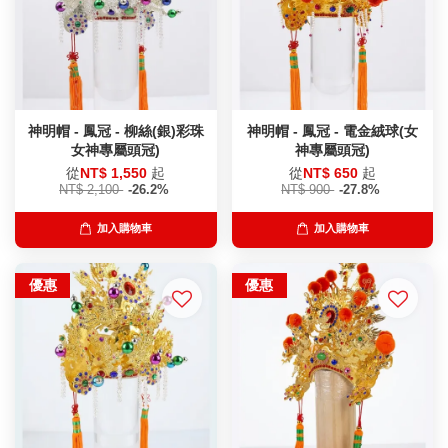
神明帽 - 鳳冠 - 柳絲(銀)彩珠
神明帽 - 鳳冠 - 電金絨球(女
女神專屬頭冠)
神專屬頭冠)
從
NT$ 1,550
起
從
NT$ 650
起
NT$ 2,100
-26.2%
NT$ 900
-27.8%
加入購物車
加入購物車
優惠
優惠