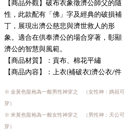
【商品外觀
】破布衣象徵濟公師父的隨
性，此款配有「佛」字及經典的破損補
丁，展現出濟公慈悲與濟世救人的形
象。適合在供奉濟公的場合穿著，彰顯
濟公的智慧與風範。
【商品
材質】：貢布
、棉花平繡
【商品內容
】：上衣(補破衣)濟公衣
/件
※ 金黃色龍袍為一般男性神穿之 （女性神：媽祖可
穿）
※ 米黃色龍袍為一般女性神穿之 （男性神：天公可
穿）