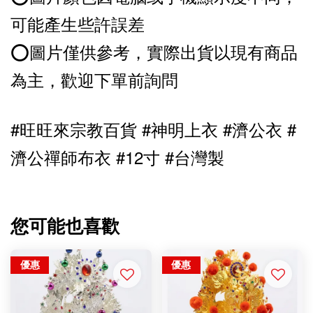
可能產生些許誤差
⭕️圖片僅供參考，實際出貨以現有商品
為主，歡迎下單前詢問
#旺旺來宗教百貨 #神明上衣 #濟公衣 #
濟公禪師布衣 #12寸 
#台灣製
您可能也喜歡
優惠
優惠