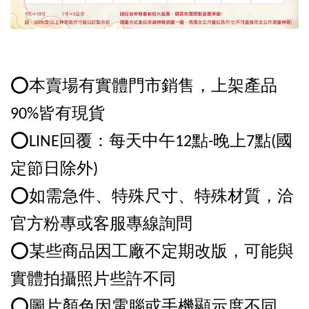
⭕️本賣場有實體門市銷售，上架產品
90%皆有現貨
⭕️LINE回覆：每天中午12點-晚上7點(國
定節日除外)
⭕️如需急件、特殊尺寸、特殊材質，洽
官方粉專或客服專線詢問
⭕️某些商品因工廠不定期改版，可能與
實體拍攝照片些許不同
⭕️圖片顏色因電腦或手機顯示度不同，