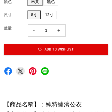
顏色
米黃
黑色
尺寸
8寸
12寸
數量
-
+
ADD TO WISHLIST
【商品名稱】：純特繡濟公衣