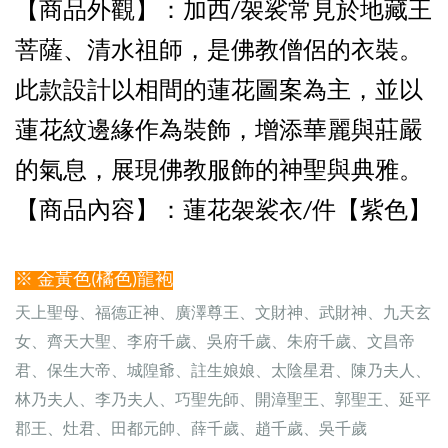
【商品外觀
】：加西/袈裟常見於地藏王
菩薩、清水祖師，是佛教僧侶的衣裝。
此款設計以相間的蓮花圖案為主，並以
蓮花紋邊緣作為裝飾，增添華麗與莊嚴
的氣息，展現佛教服飾的神聖與典雅。
【商品內容
】：
蓮花袈裟衣
/件
【紫色】
※ 金黃色(橘色)龍袍
天上聖母、福德正神、廣澤尊王、文財神、武財神、九天玄
女、齊天大聖、李府千歲、吳府千歲、朱府千歲、文昌帝
君、保生大帝、城隍爺、註生娘娘、太陰星君、陳乃夫人、
林乃夫人、李乃夫人、巧聖先師、開漳聖王、郭聖王、延平
郡王、灶君、田都元帥、薛千歲、趙千歲、吳千歲