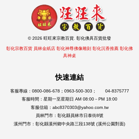
© 2026 旺旺來宗教百貨. 彰化佛具百貨批發
彰化宗教百貨
員林金紙店
彰化神尊佛像雕刻
彰化沉香推薦
彰化佛
具神桌
快速連結
客服專線：0800-086-678；0963-500-303； 04-8375777
客服時間：星期一至星期日 AM 08:00－PM 18:00
客服信箱：abc8370303@yahoo.com.tw
員林門市：彰化縣員林市日泰街8號
溪州門市：彰化縣溪州鄉中央路三段138號 (溪州公園對面)