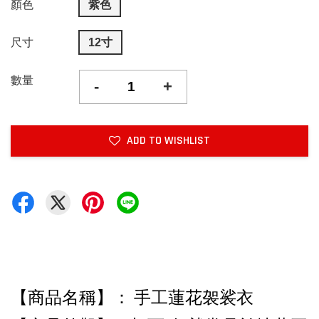
顏色
紫色
尺寸
12寸
數量
-
+
ADD TO WISHLIST
【商品名稱】： 手工蓮花袈裟衣