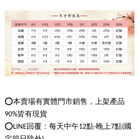
⭕️本賣場有實體門市銷售，上架產品
90%皆有現貨
⭕️LINE回覆：每天中午12點-晚上7點(國