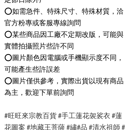
定節日除外)
⭕️如需急件、特殊尺寸、特殊材質，洽
官方粉專或客服專線詢問
⭕️某些商品因工廠不定期改版，可能與
實體拍攝照片些許不同
⭕️圖片顏色因電腦或手機顯示度不同，
可能產生些許誤差
⭕️圖片僅供參考，實際出貨以現有商品
為主，歡迎下單前詢問
#旺旺來宗教百貨
#手工蓮花袈裟衣
#蓮
花圖案
#
地藏王菩薩
#繡#品
#清水祖師 #