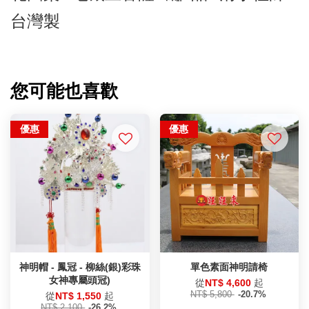
台灣製
您可能也喜歡
優惠
優惠
神明帽 - 鳳冠 - 柳絲(銀)彩珠
單色素面神明請椅
女神專屬頭冠)
從
NT$ 4,600
起
NT$ 5,800
-20.7%
從
NT$ 1,550
起
NT$ 2,100
-26.2%