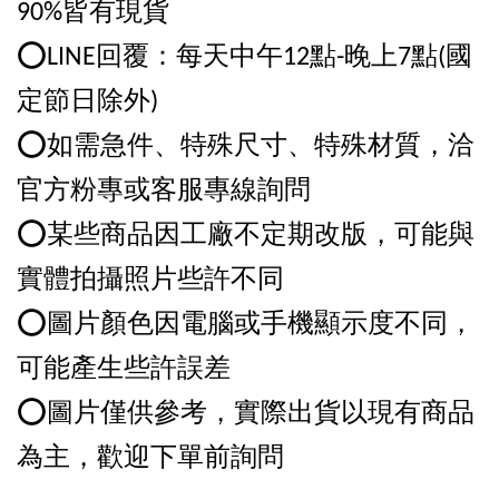
90%皆有現貨
⭕️LINE回覆：每天中午12點-晚上7點(國
定節日除外)
⭕️如需急件、特殊尺寸、特殊材質，洽
官方粉專或客服專線詢問
⭕️某些商品因工廠不定期改版，可能與
實體拍攝照片些許不同
⭕️圖片顏色因電腦或手機顯示度不同，
可能產生些許誤差
⭕️圖片僅供參考，實際出貨以現有商品
為主，歡迎下單前詢問