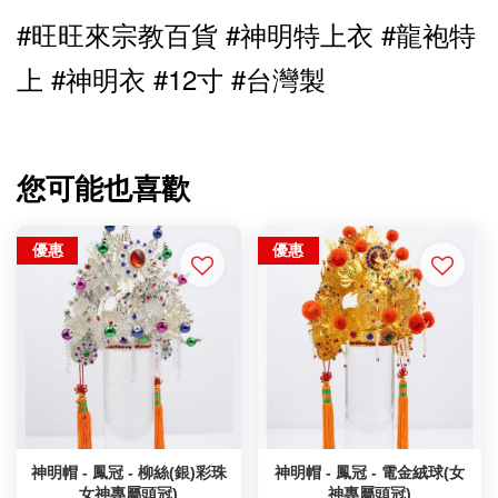
#旺旺來宗教百貨 #神明特上衣 #龍袍特
上 #神明衣 #12寸 
#台灣製
您可能也喜歡
優惠
優惠
神明帽 - 鳳冠 - 柳絲(銀)彩珠
神明帽 - 鳳冠 - 電金絨球(女
女神專屬頭冠)
神專屬頭冠)