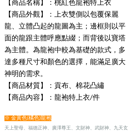
【商品名稱】：桃紅色
龍袍特
上衣
【商品外觀
】：上衣雙側以包覆保麗
龍、立體凸起的龍圖為主；邊框則以平
面的龍跟主體呼應點綴；而背後以寶塔
為主體。為龍袍中較為基礎的款式，多
達多種尺寸和顏色的選擇，能滿足廣大
神明的需求。
【商品
材質】：貢布
、棉花凸繡
【商品內容
】：龍袍特上衣
/件
※ 金黃色(橘色)龍袍
天上聖母、福德正神、廣澤尊王、文財神、武財神、九天玄