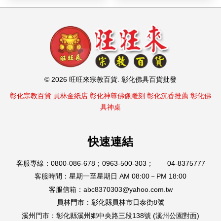
© 2026 旺旺來宗教百貨. 彰化佛具百貨批發
彰化宗教百貨
員林金紙店
彰化神尊佛像雕刻
彰化沉香推薦
彰化佛
具神桌
快速連結
客服專線：0800-086-678；0963-500-303； 04-8375777
客服時間：星期一至星期日 AM 08:00－PM 18:00
客服信箱：abc8370303@yahoo.com.tw
員林門市：彰化縣員林市日泰街8號
溪州門市：彰化縣溪州鄉中央路三段138號 (溪州公園對面)