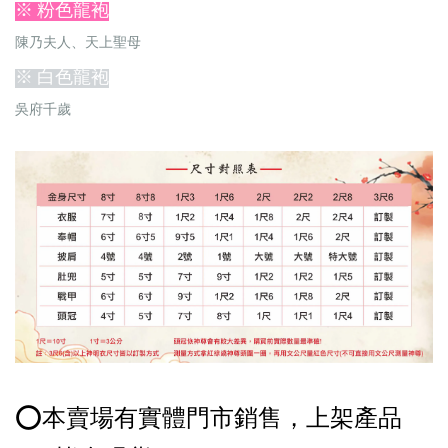
※ 粉色龍袍
陳乃夫人、天上聖母
※ 白色龍袍
吳府千歲
⭕️本賣場有實體門市銷售，上架產品