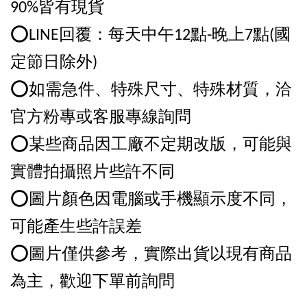
90%皆有現貨
⭕️LINE回覆：每天中午12點-晚上7點(國
定節日除外)
⭕️如需急件、特殊尺寸、特殊材質，洽
官方粉專或客服專線詢問
⭕️某些商品因工廠不定期改版，可能與
實體拍攝照片些許不同
⭕️圖片顏色因電腦或手機顯示度不同，
可能產生些許誤差
⭕️圖片僅供參考，實際出貨以現有商品
為主，歡迎下單前詢問