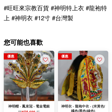
#旺旺來宗教百貨 #神明特上衣 #龍袍特
上 #神明衣 #12寸 
#台灣製
您可能也喜歡
優惠
優惠
神明帽 - 鳳束冠 - 電金電銀
神明衣 - 龍袍中衣 - (米黃色/
橘色/黑色/綠色)
從
NT$ 600
起