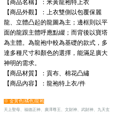
【商品名稱】：米黃
龍袍特
上衣
【商品外觀
】：上衣雙側以包覆保麗
龍、立體凸起的龍圖為主；邊框則以平
面的龍跟主體呼應點綴；而背後以寶塔
為主體。為龍袍中較為基礎的款式，多
達多種尺寸和顏色的選擇，能滿足廣大
神明的需求。
【商品
材質】：貢布
、棉花凸繡
【商品內容
】：龍袍特上衣
/件
※ 金黃色(橘色)龍袍
天上聖母、福德正神、廣澤尊王、文財神、武財神、九天玄