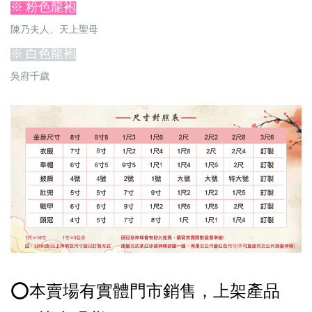
※ 粉色龍袍
陳乃夫人、天上聖母
※ 白色龍袍
吳府千歲
⭕️本賣場有實體門市銷售，上架產品