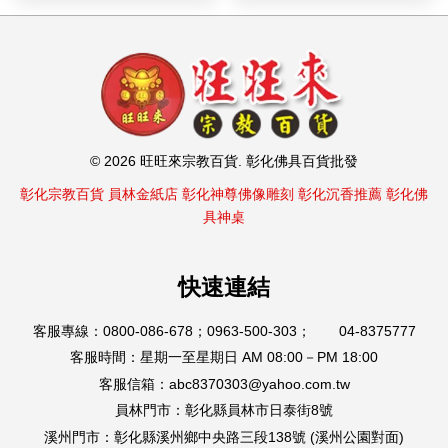
© 2026 旺旺來宗教百貨. 彰化佛具百貨批發
彰化宗教百貨
員林金紙店
彰化神尊佛像雕刻
彰化沉香推薦
彰化佛
具神桌
快速連結
客服專線：0800-086-678；0963-500-303； 04-8375777
客服時間：星期一至星期日 AM 08:00－PM 18:00
客服信箱：abc8370303@yahoo.com.tw
員林門市：彰化縣員林市日泰街8號
溪州門市：彰化縣溪州鄉中央路三段138號 (溪州公園對面)