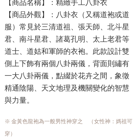
【商品名稱】：精緻手工八卦衣
【商品外觀
】：八卦衣（又稱道袍或道
服）常見於三清道祖、張天師、北斗星
君、南斗星君、諸葛孔明、太上老君等
道士、道姑和軍師的衣袍。此款設計雙
側上下飾有兩個八卦兩儀，背面則繡有
一大八卦兩儀，點綴於花卉之間，象徵
精通陰陽、天文地理及機關變化的智慧
與力量。
※ 金黃色龍袍為一般男性神穿之 （女性神：媽祖可
穿）