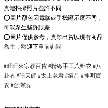
實體拍攝照片些許不同
⭕️圖片顏色因電腦或手機顯示度不同，
可能產生些許誤差
⭕️圖片僅供參考，實際出貨以現有商品
為主，歡迎下單前詢問
#旺旺來宗教百貨
#精緻手工八卦衣
#八
卦衣
#張天師
#太上老君 #繡品
#神明寶
衣 #台灣製