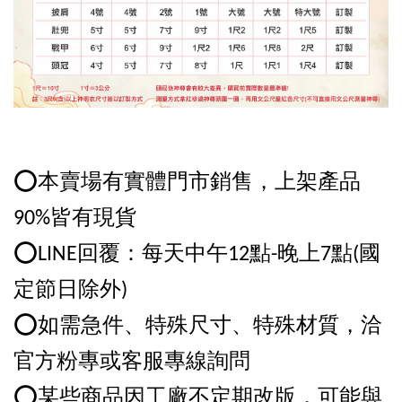
⭕️本賣場有實體門市銷售，上架產品
90%皆有現貨
⭕️LINE回覆：每天中午12點-晚上7點(國
定節日除外)
⭕️如需急件、特殊尺寸、特殊材質，洽
官方粉專或客服專線詢問
⭕️某些商品因工廠不定期改版，可能與