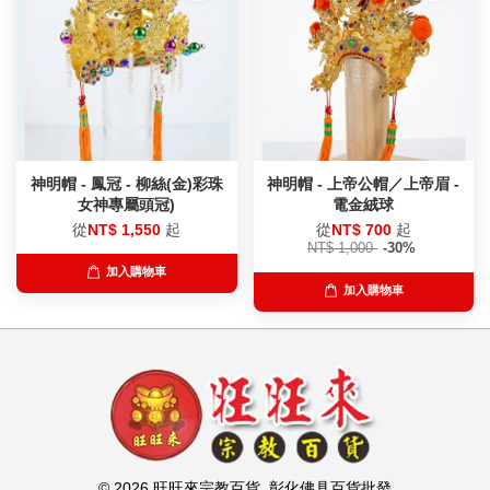
神明帽 - 鳳冠 - 柳絲(金)彩珠
神明帽 - 上帝公帽／上帝眉 -
女神專屬頭冠)
電金絨球
從
NT$ 1,550
起
從
NT$ 700
起
NT$ 1,000
-30%
加入購物車
加入購物車
© 2026 旺旺來宗教百貨. 彰化佛具百貨批發