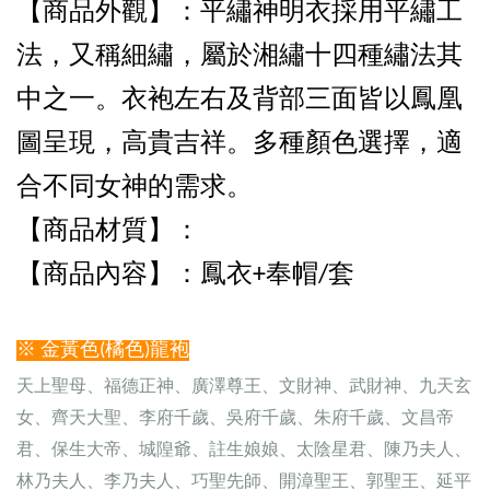
【商品外觀
】：平繡神明衣採用平繡工
法，又稱細繡，屬於湘繡十四種繡法其
中之一。衣袍左右及背部三面皆以鳳凰
圖呈現，高貴吉祥。多種顏色選擇，適
合不同女神的需求。
【商品
材質】：
【商品內容
】：鳳衣+奉帽/套
※ 金黃色(橘色)龍袍
天上聖母、福德正神、廣澤尊王、文財神、武財神、九天玄
女、齊天大聖、李府千歲、吳府千歲、朱府千歲、文昌帝
君、保生大帝、城隍爺、註生娘娘、太陰星君、陳乃夫人、
林乃夫人、李乃夫人、巧聖先師、開漳聖王、郭聖王、延平