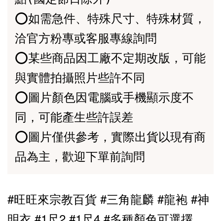
⭕️如需急件、特殊尺寸、特殊材質，
洽官方粉專或客服專線詢問

⭕️某些商品因工廠不定期改版，可能
與實體拍攝照片些許不同

⭕️圖片顏色因電腦或手機顯示度不
同，可能產生些許誤差

⭕️圖片僅供參考，實際出貨以現有商
#旺旺來宗教百貨 #三角龍麟 #龍袍 #神
明衣 #1尺2 #1尺4 #多種顏色可選擇