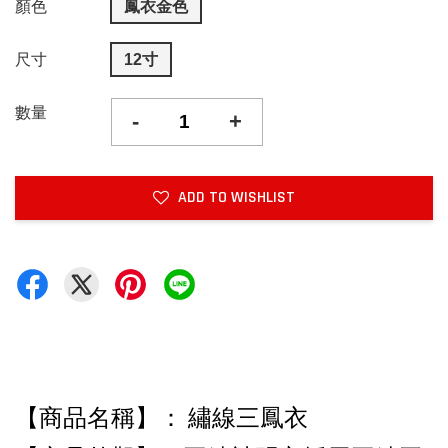
顏色
鳳衣金色
尺寸
12寸
數量
-
+
ADD TO WISHLIST
【商品名稱】： 繡線三鳳衣