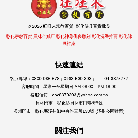
© 2026 旺旺來宗教百貨. 彰化佛具百貨批發
彰化宗教百貨
員林金紙店
彰化神尊佛像雕刻
彰化沉香推薦
彰化佛
具神桌
快速連結
客服專線：0800-086-678；0963-500-303； 04-8375777
客服時間：星期一至星期日 AM 08:00－PM 18:00
客服信箱：abc8370303@yahoo.com.tw
員林門市：彰化縣員林市日泰街8號
溪州門市：彰化縣溪州鄉中央路三段138號 (溪州公園對面)
關注我們