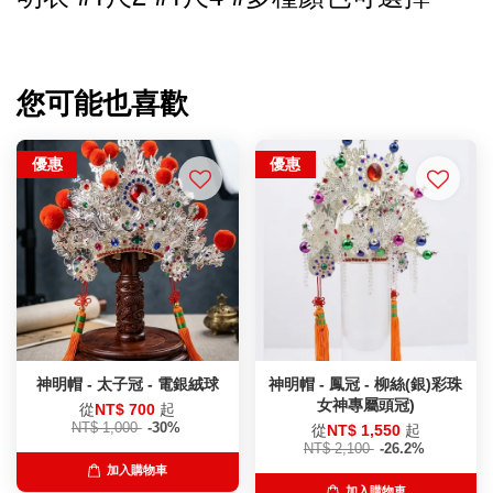
您可能也喜歡
優惠
優惠
神明帽 - 太子冠 - 電銀絨球
神明帽 - 鳳冠 - 柳絲(銀)彩珠
女神專屬頭冠)
從
NT$ 700
起
NT$ 1,000
-30%
從
NT$ 1,550
起
NT$ 2,100
-26.2%
加入購物車
加入購物車