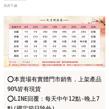
吳府千歲
⭕️本賣場有實體門市銷售，上架產品
90%皆有現貨

⭕️LINE回覆：每天中午12點-晚上7
點(國定節日除外)
