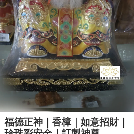
福德正神｜香樟｜如意招財｜
珍珠彩安金｜訂製神尊