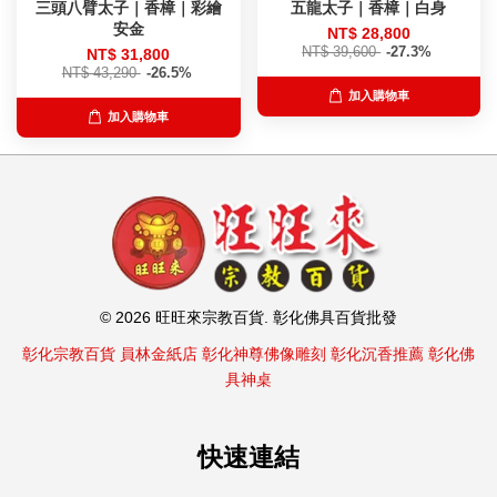
三頭八臂太子｜香樟｜彩繪
五龍太子｜香樟｜白身
安金
NT$ 28,800
NT$ 39,600
-27.3%
NT$ 31,800
NT$ 43,290
-26.5%
加入購物車
加入購物車
© 2026 旺旺來宗教百貨. 彰化佛具百貨批發
彰化宗教百貨
員林金紙店
彰化神尊佛像雕刻
彰化沉香推薦
彰化佛
具神桌
快速連結