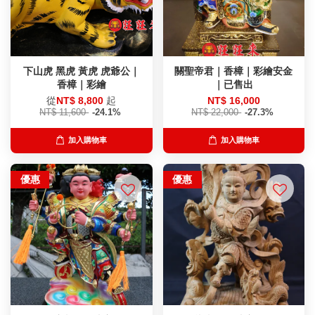
下山虎 黑虎 黃虎 虎爺公｜
關聖帝君｜香樟｜彩繪安金
香樟｜彩繪
｜已售出
從
NT$ 8,800
起
NT$ 16,000
NT$ 11,600
-24.1%
NT$ 22,000
-27.3%
加入購物車
加入購物車
優惠
優惠