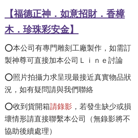
【福德正神．如意招財．香樟
木
．珍珠
彩
安金】
⭕️本公司有專門雕刻工廠製作，如需訂
製神尊可直接加本公司Ｌｉｎｅ討論
⭕️照片拍攝力求呈現最接近真實物品狀
況，如有疑問請與我們聯絡
⭕️收到貨開箱
請錄影
，若發生缺少或損
壞情形請直接聯繫本公司（無錄影將不
協助後續處理）