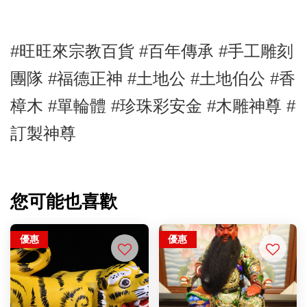
#旺旺來宗教百貨 #百年傳承 #手工雕刻
團隊 #福德正神
#土地公
#土地伯公
#
香
樟木
#單輪體
#珍珠彩安金
#木雕神尊
#
訂製神尊
您可能也喜歡
優惠
優惠