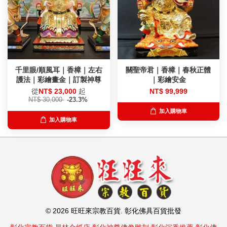
千里眼/順風耳｜香樟｜左右
關聖帝君｜香樟｜春秋正體
護法｜彩繪畫金｜訂製神尊
｜彩繪安金
從
NT$ 23,000
起
NT$ 99,999
NT$ 30,000
-23.3%
加入購物車
加入購物車
© 2026 旺旺來宗教百貨. 彰化佛具百貨批發