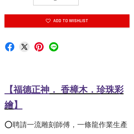
ADD TO WISHLIST
【福德正神
．
香樟木．珍珠彩
繪
】
⭕️聘請一流雕刻師傅，
一條龍作業生產