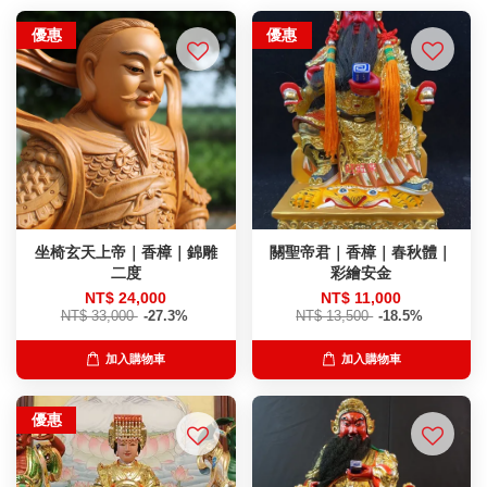
優惠
優惠
坐椅玄天上帝｜香樟｜錦雕
關聖帝君｜香樟｜春秋體｜
二度
彩繪安金
NT$ 24,000
NT$ 11,000
NT$ 33,000
-27.3%
NT$ 13,500
-18.5%
加入購物車
加入購物車
優惠