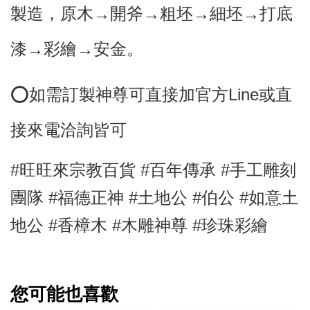
製造，原木→開斧→粗坯→細坯→打底
漆→彩繪→安金。
⭕
如需訂製神尊可直接加官方Line或直
接來電洽詢皆可
#旺旺來宗教百貨 #百年傳承 #手工雕刻
團隊 #福德正神
#土地公 #伯公 #如意土
地公
#香樟木
#木雕神尊 #珍珠彩繪
您可能也喜歡