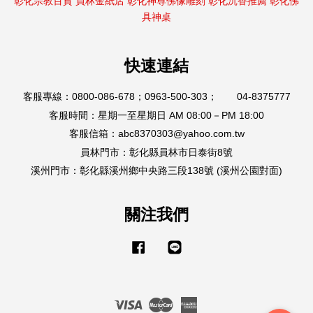
彰化宗教百貨
員林金紙店
彰化神尊佛像雕刻
彰化沉香推薦
彰化佛
具神桌
快速連結
客服專線：0800-086-678；0963-500-303； 04-8375777
客服時間：星期一至星期日 AM 08:00－PM 18:00
客服信箱：abc8370303@yahoo.com.tw
員林門市：彰化縣員林市日泰街8號
溪州門市：彰化縣溪州鄉中央路三段138號 (溪州公園對面)
關注我們
Facebook
Line
Visa
Master
American