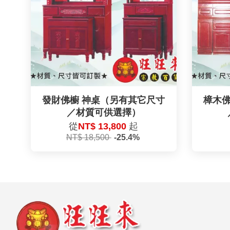
發財佛櫥 神桌（另有其它尺寸
樟木佛
／材質可供選擇）
從
NT$ 13,800
起
NT$ 18,500
-25.4%