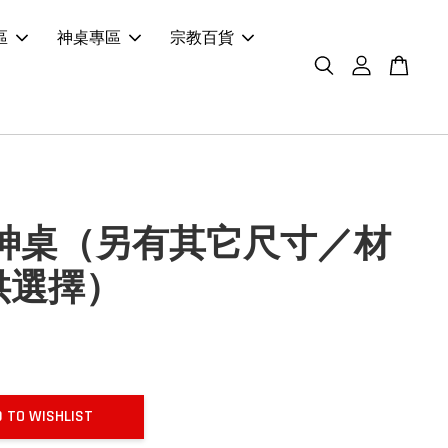
區
神桌專區
宗教百貨
 神桌（另有其它尺寸／材
供選擇）
 TO WISHLIST