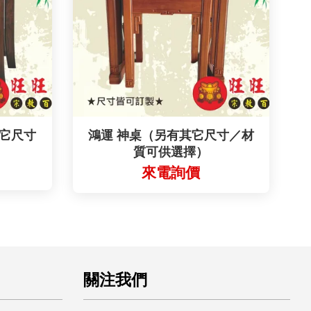
其它尺寸
鴻運 神桌（另有其它尺寸／材
）
質可供選擇）
起
來電詢價
關注我們