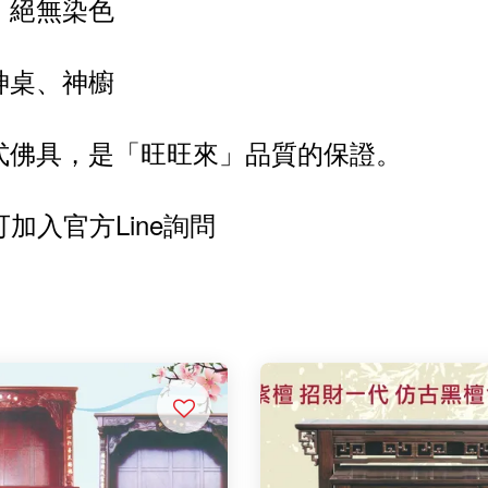
、絕無染色
神桌、神櫥
式佛具，是「旺旺來」品質的保證。
入官方Line詢問