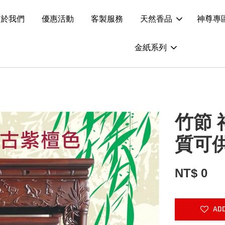
關於我們
優惠活動
客製服務
天然香品
神尊專
金紙系列
竹節
質可
NT$ 0
ADD