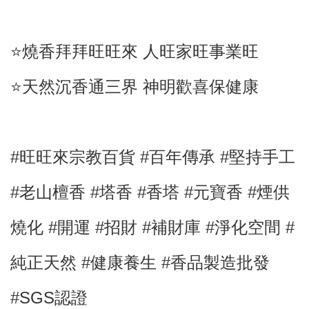
⭐️燒香拜拜旺旺來 人旺家旺事業旺
⭐️天然沉香通三界 神明歡喜保健康
#旺旺來宗教百貨 #百年傳承 #堅持手工
#
老山檀香
#塔香
#香塔
#
元寶香
#煙供
燒化
#開運
#招財
#補財庫
#淨化空間
#
純正天然
#健康養生
#
香品製造批發
#SGS認證