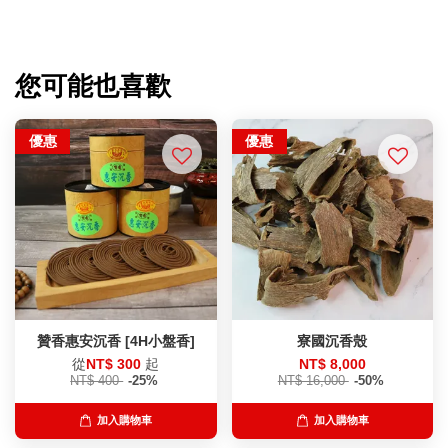
您可能也喜歡
優惠
優惠
贊香惠安沉香 [4H小盤香]
寮國沉香殼
從
NT$ 300
起
NT$ 8,000
NT$ 400
-25%
NT$ 16,000
-50%
加入購物車
加入購物車