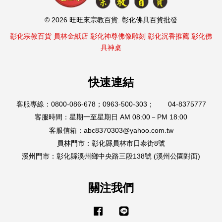
© 2026 旺旺來宗教百貨. 彰化佛具百貨批發
彰化宗教百貨
員林金紙店
彰化神尊佛像雕刻
彰化沉香推薦
彰化佛
具神桌
快速連結
客服專線：0800-086-678；0963-500-303； 04-8375777
客服時間：星期一至星期日 AM 08:00－PM 18:00
客服信箱：abc8370303@yahoo.com.tw
員林門市：彰化縣員林市日泰街8號
溪州門市：彰化縣溪州鄉中央路三段138號 (溪州公園對面)
關注我們
Facebook
Line