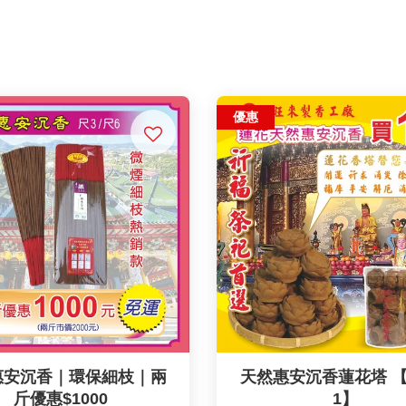
優惠
惠安沉香｜環保細枝｜兩
天然惠安沉香蓮花塔 【
斤優惠$1000
1】