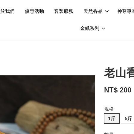
關於我們
優惠活動
客製服務
天然香品
神尊專
金紙系列
老山
NT$ 200
規格
1斤
5斤