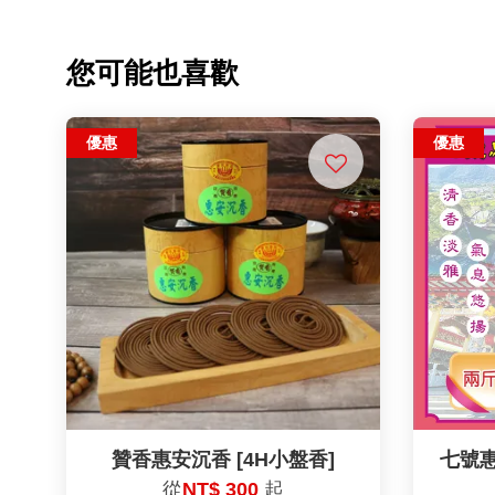
您可能也喜歡
優惠
優惠
贊香惠安沉香 [4H小盤香]
七號
從
NT$ 300
起