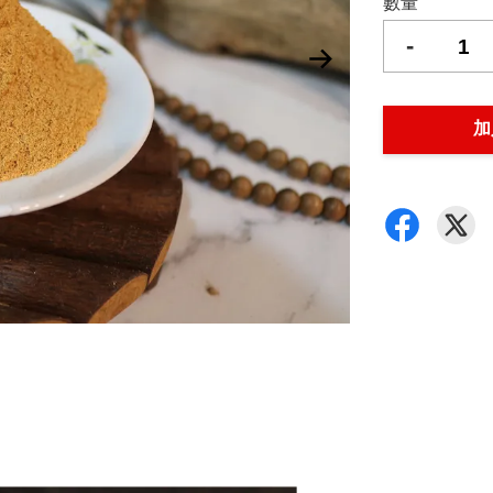
數量
-
加