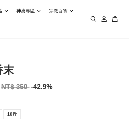
區
神桌專區
宗教百貨
香末
NT$ 350
-42.9%
10斤