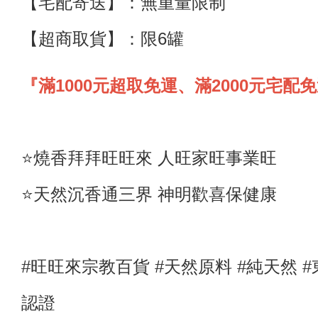
【宅配寄送】
：
無重量限制
【超商取貨】
：限6罐
『滿1000元超取免運、滿2000元宅配
⭐️燒香拜拜旺旺來 人旺家旺事業旺
⭐️天然沉香通三界 神明歡喜保健康
#旺旺來宗教百貨 #天然原料
#純天然
#
認證