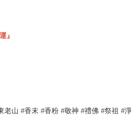
免運』
東老山
#香末
#香粉 #敬神
#禮佛
#祭祖
#