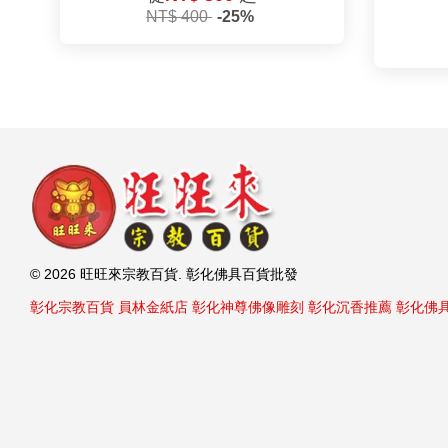
NT$ 400
-25%
© 2026 旺旺來宗教百貨. 彰化佛具百貨批發
彰化宗教百貨
員林金紙店
彰化神尊佛像雕刻
彰化沉香推薦
彰化佛