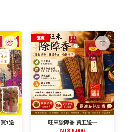
優惠
買1送
旺來除障香 買五送一
NT$ 6,000