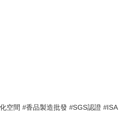
淨化空間
#
香品製造批發 #SGS認證
#ISA