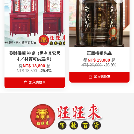
發財佛櫥 神桌（另有其它尺
正黑檀祖先龕
寸／材質可供選擇）
從
NT$ 19,000
起
NT$ 26,000
-26.9%
從
NT$ 13,800
起
NT$ 18,500
-25.4%
加入購物車
加入購物車