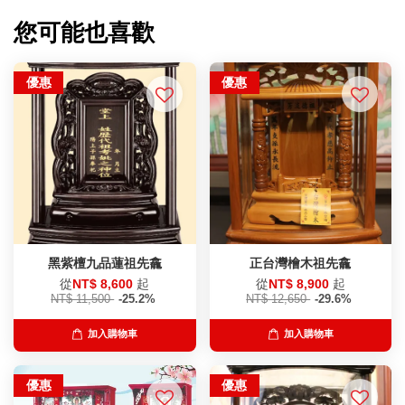
您可能也喜歡
優惠
優惠
黑紫檀九品蓮祖先龕
正台灣檜木祖先龕
從
NT$ 8,600
起
從
NT$ 8,900
起
NT$ 11,500
-25.2%
NT$ 12,650
-29.6%
加入購物車
加入購物車
優惠
優惠