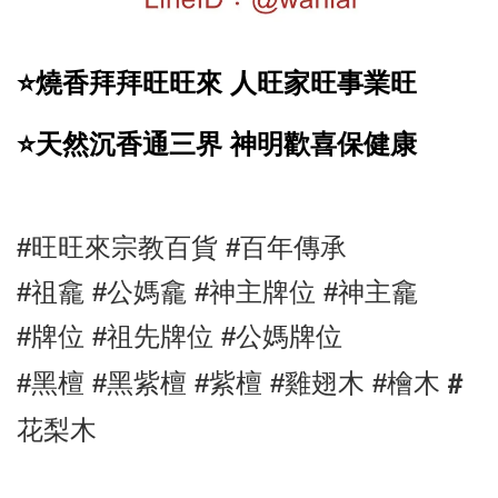
⭐️燒香拜拜旺旺來 人旺家旺事業旺
⭐️天然沉香通三界 神明歡喜保健康
#旺旺來宗教百貨 #百年傳承 
#祖龕 #公媽龕 #神主牌位 #神主龕 
#牌位 #祖先牌位 #公媽牌位 
#
#黑檀 
#黑紫檀
 #紫檀 #雞翅木 #檜木 
花梨木