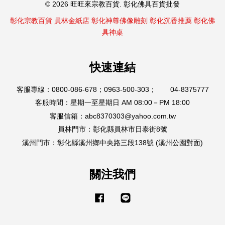
© 2026 旺旺來宗教百貨. 彰化佛具百貨批發
彰化宗教百貨
員林金紙店
彰化神尊佛像雕刻
彰化沉香推薦
彰化佛
具神桌
快速連結
客服專線：0800-086-678；0963-500-303； 04-8375777
客服時間：星期一至星期日 AM 08:00－PM 18:00
客服信箱：abc8370303@yahoo.com.tw
員林門市：彰化縣員林市日泰街8號
溪州門市：彰化縣溪州鄉中央路三段138號 (溪州公園對面)
關注我們
Facebook
Line