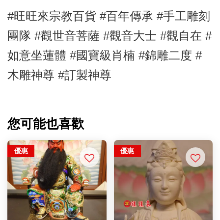
#旺旺來宗教百貨 #百年傳承 #手工雕刻
團隊 #觀世音菩薩
#觀音大士
#觀自在
#
如意坐蓮體
#國寶級肖楠
#錦雕二度
#
木雕神尊
#訂製神尊
您可能也喜歡
優惠
優惠