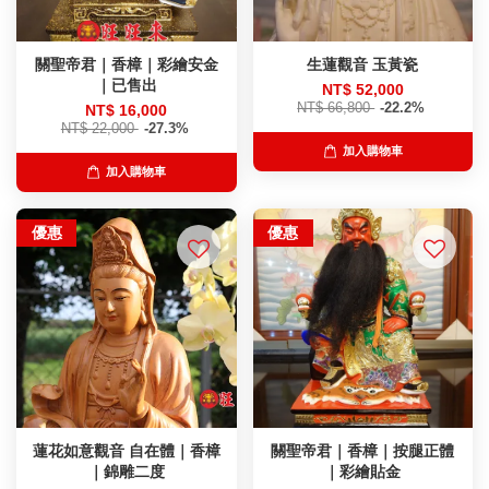
關聖帝君｜香樟｜彩繪安金
生蓮觀音 玉黃瓷
｜已售出
NT$ 52,000
NT$ 66,800
-22.2%
NT$ 16,000
NT$ 22,000
-27.3%
加入購物車
加入購物車
優惠
優惠
蓮花如意觀音 自在體｜香樟
關聖帝君｜香樟｜按腿正體
｜錦雕二度
｜彩繪貼金