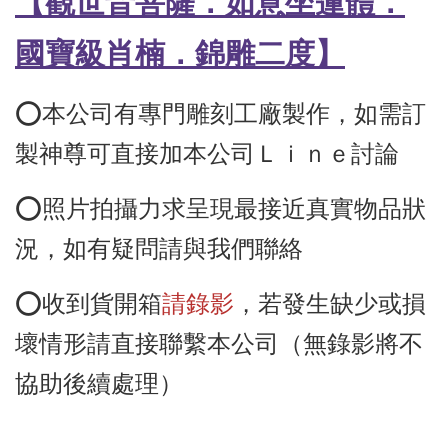
【觀世音菩薩．如意
坐蓮體．
國寶級肖楠
．
錦雕二度】
⭕️本公司有專門雕刻工廠製作，如需訂
製神尊可直接加本公司Ｌｉｎｅ討論
⭕️照片拍攝力求呈現最接近真實物品狀
況，如有疑問請與我們聯絡
⭕️收到貨開箱
請錄影
，若發生缺少或損
壞情形請直接聯繫本公司（無錄影將不
協助後續處理）