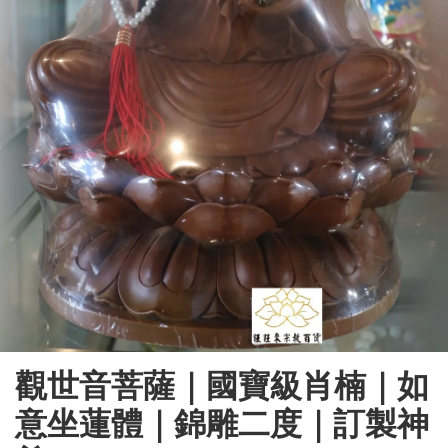
觀世音菩薩｜國寶級肖楠｜如
意坐蓮體｜錦雕二度｜訂製神