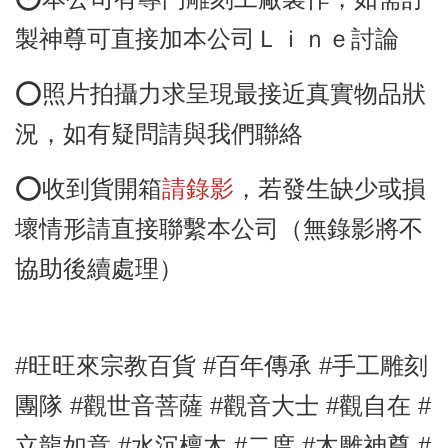
製神尊可直接加本公司Ｌｉｎｅ討論
⭕️照片拍攝力求呈現最接近真實物品狀
況，如有疑問請與我們聯絡
⭕️收到貨開箱
請錄影
，若發生缺少或損
壞情形請直接聯繫本公司（無錄影將不
協助後續處理）
#旺旺來宗教百貨 #百年傳承 #手工雕刻
團隊
#觀世音菩薩
#觀音大士
#觀自在
#
立龍如意
#水沉檀木
#二度
#木雕神尊
#