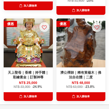
NT$ 31,600
-25%
加入購物車
加入購物車
優惠
優惠
天上聖母｜香樟｜持手體｜
濟公禪師｜稀有黃楊木｜佛
彩繪素金｜訂製神尊
法自在體｜二度
NT$ 25,000
NT$ 48,000
NT$ 33,300
-24.9%
NT$ 63,000
-23.8%
加入購物車
加入購物車