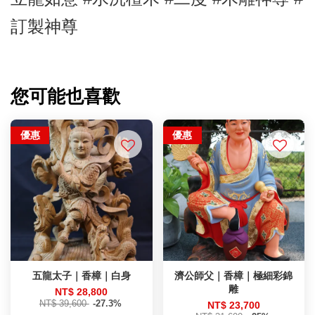
訂製神尊
您可能也喜歡
優惠
優惠
五龍太子｜香樟｜白身
濟公師父｜香樟｜極細彩錦
雕
NT$ 28,800
NT$ 39,600
-27.3%
NT$ 23,700