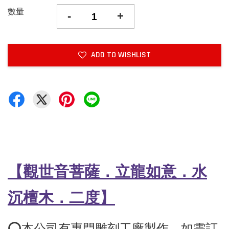
數量
-
+
ADD TO WISHLIST
【觀世音菩薩．立龍如意．水
沉檀木
．二度
】
⭕️本公司有專門雕刻工廠製作，如需訂