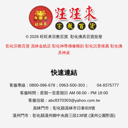
© 2026 旺旺來宗教百貨. 彰化佛具百貨批發
彰化宗教百貨
員林金紙店
彰化神尊佛像雕刻
彰化沉香推薦
彰化佛
具神桌
快速連結
客服專線：0800-086-678；0963-500-303； 04-8375777
客服時間：星期一至星期日 AM 08:00－PM 18:00
客服信箱：abc8370303@yahoo.com.tw
員林門市：彰化縣員林市日泰街8號
溪州門市：彰化縣溪州鄉中央路三段138號 (溪州公園對面)