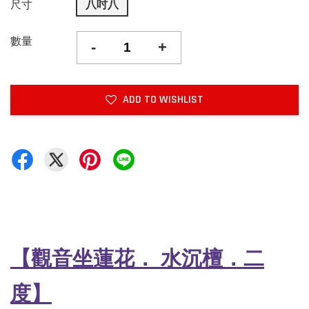
尺寸
八吋八
數量
-
+
ADD TO WISHLIST
【觀音坐蓮花
．
水沉檀
．二
度】