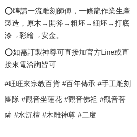
⭕️聘請一流雕刻師傅，
一條龍作業生產
製造，原木→開斧→粗坯→細坯→打底
漆→彩繪→安金。
⭕
如需訂製神尊可直接加官方Line或直
接來電洽詢皆可
#旺旺來宗教百貨 #百年傳承 #手工雕刻
團隊
#觀音坐蓮花
#觀音佛祖 #觀音菩
薩 #水沉檀
#木雕神尊 #二度