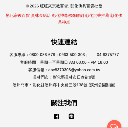
© 2026 旺旺來宗教百貨. 彰化佛具百貨批發
彰化宗教百貨
員林金紙店
彰化神尊佛像雕刻
彰化沉香推薦
彰化佛
具神桌
快速連結
客服專線：0800-086-678；0963-500-303； 04-8375777
客服時間：星期一至星期日 AM 08:00－PM 18:00
客服信箱：abc8370303@yahoo.com.tw
員林門市：彰化縣員林市日泰街8號
溪州門市：彰化縣溪州鄉中央路三段138號 (溪州公園對面)
關注我們
Facebook
Line