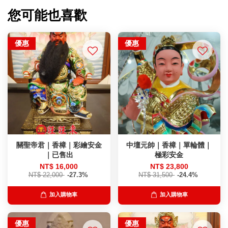
您可能也喜歡
優惠
優惠
關聖帝君｜香樟｜彩繪安金
中壇元帥｜香樟｜單輪體｜
｜已售出
極彩安金
NT$ 16,000
NT$ 23,800
NT$ 22,000
-27.3%
NT$ 31,500
-24.4%
加入購物車
加入購物車
優惠
優惠