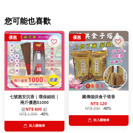
您可能也喜歡
優惠
優惠
七號惠安沉香｜環保細枝｜
藏傳烟供食子塔香
兩斤優惠$1000
NT$ 120
NT$ 200
-40%
從
NT$ 600
起
NT$ 1,000
-40%
加入購物車
加入購物車