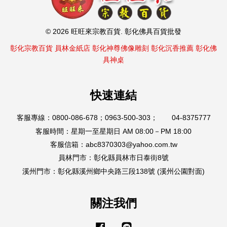
© 2026 旺旺來宗教百貨. 彰化佛具百貨批發
彰化宗教百貨
員林金紙店
彰化神尊佛像雕刻
彰化沉香推薦
彰化佛
具神桌
快速連結
客服專線：0800-086-678；0963-500-303； 04-8375777
客服時間：星期一至星期日 AM 08:00－PM 18:00
客服信箱：abc8370303@yahoo.com.tw
員林門市：彰化縣員林市日泰街8號
溪州門市：彰化縣溪州鄉中央路三段138號 (溪州公園對面)
關注我們
Facebook
Line