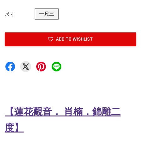
尺寸
一尺三
ADD TO WISHLIST
【蓮花觀音
．
肖楠
．
錦雕二
度】