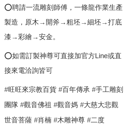
⭕️聘請一流雕刻師傅，
一條龍作業生產
製造，原木→開斧→粗坯→細坯→打底
漆→彩繪→安金。
⭕
如需訂製神尊可直接加官方Line或直
接來電洽詢皆可
#旺旺來宗教百貨 #百年傳承 #手工雕刻
團隊
#觀音佛祖
#觀音媽 #大慈大悲觀
世音菩薩 #肖楠
#木雕神尊 #二度