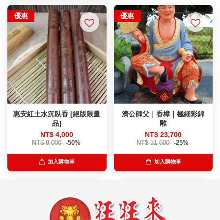
優惠
優惠
惠安紅土水沉臥香 [絕版限量
濟公師父｜香樟｜極細彩錦
品]
雕
NT$ 4,000
NT$ 23,700
NT$ 8,000
-50%
NT$ 31,600
-25%
加入購物車
加入購物車