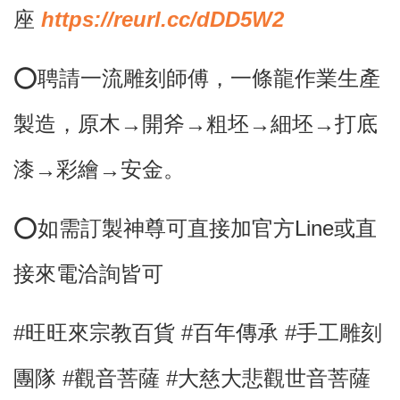
座
https://reurl.cc/dDD5W2
⭕️聘請一流雕刻師傅，
一條龍作業生產
製造，原木→開斧→粗坯→細坯→打底
漆→彩繪→安金。
⭕
如需訂製神尊可直接加官方Line或直
接來電洽詢皆可
#旺旺來宗教百貨 #百年傳承 #手工雕刻
團隊
#觀音菩薩
#大慈大悲觀世音菩薩