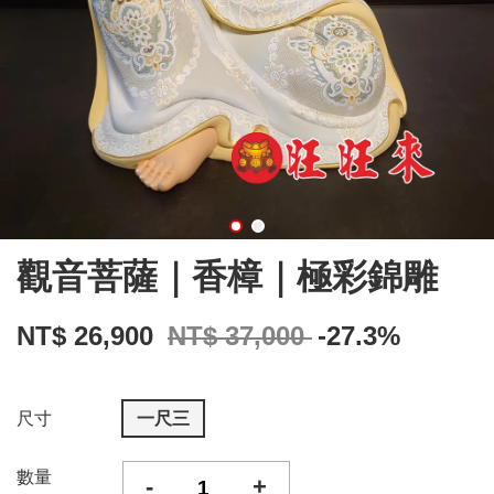
觀音菩薩｜香樟｜極彩錦雕
NT$ 26,900
NT$ 37,000
-27.3%
尺寸
一尺三
數量
-
+