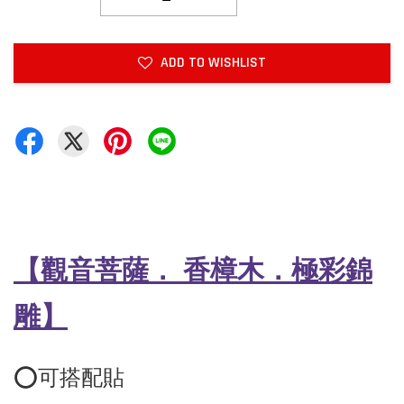
ADD TO WISHLIST
【觀音菩薩
．
香樟木
．極彩錦
雕
】
⭕️可搭配貼