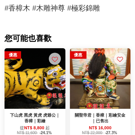
#香樟木
#木雕神尊 #極彩錦雕
您可能也喜歡
優惠
優惠
下山虎 黑虎 黃虎 虎爺公｜
關聖帝君｜香樟｜彩繪安金
香樟｜彩繪
｜已售出
從
NT$ 8,800
起
NT$ 16,000
NT$ 11,600
-24.1%
NT$ 22,000
-27.3%