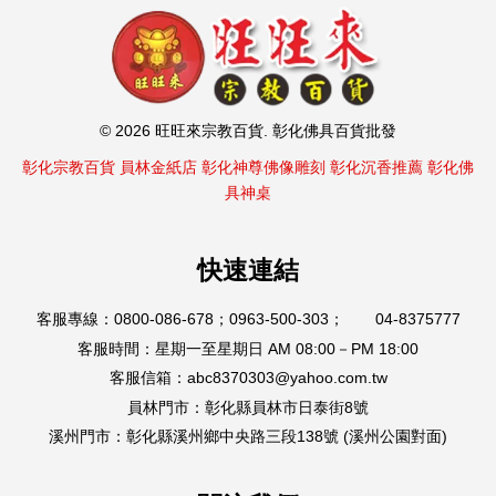
© 2026 旺旺來宗教百貨. 彰化佛具百貨批發
彰化宗教百貨
員林金紙店
彰化神尊佛像雕刻
彰化沉香推薦
彰化佛
具神桌
快速連結
客服專線：0800-086-678；0963-500-303； 04-8375777
客服時間：星期一至星期日 AM 08:00－PM 18:00
客服信箱：abc8370303@yahoo.com.tw
員林門市：彰化縣員林市日泰街8號
溪州門市：彰化縣溪州鄉中央路三段138號 (溪州公園對面)