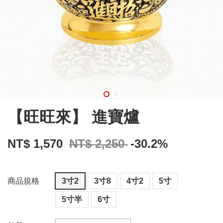
【旺旺來】 進寶爐
NT$ 1,570
NT$ 2,250
-30.2%
商品規格
3寸2
3寸8
4寸2
5寸
5寸半
6寸