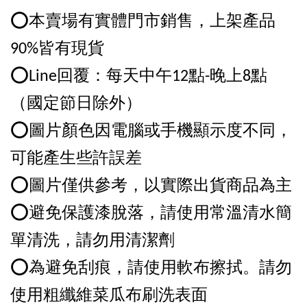
⭕️本賣場有實體門市銷售，上架產品
90%皆有現貨
⭕️Line回覆：每天中午12點-晚上8點
（國定節日除外）
⭕️圖片顏色因電腦或手機顯示度不同，
可能產生些許誤差
⭕️圖片僅供參考，以實際出貨商品為主
⭕️避免保護漆脫落，請使用常溫清水簡
單清洗，請勿用清潔劑
⭕️為避免刮痕，請使用軟布擦拭。請勿
使用粗纖維菜瓜布刷洗表面