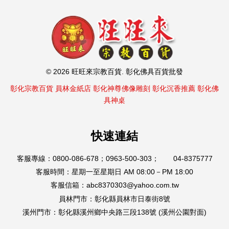
© 2026 旺旺來宗教百貨. 彰化佛具百貨批發
彰化宗教百貨
員林金紙店
彰化神尊佛像雕刻
彰化沉香推薦
彰化佛
具神桌
快速連結
客服專線：0800-086-678；0963-500-303； 04-8375777
客服時間：星期一至星期日 AM 08:00－PM 18:00
客服信箱：abc8370303@yahoo.com.tw
員林門市：彰化縣員林市日泰街8號
溪州門市：彰化縣溪州鄉中央路三段138號 (溪州公園對面)