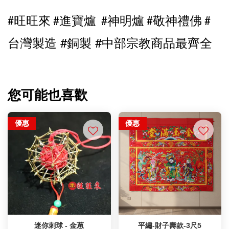
敬神禮佛
#旺旺來 #進寶爐
#神明爐 #
#
台灣製造 #銅製 #中部宗教商品最齊全
您可能也喜歡
優惠
優惠
迷你刺球 - 金蔥
平繡-財子壽款-3尺5