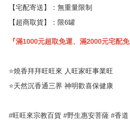
【宅配寄送】
：
無重量限制
【超商取貨】
：限6罐
『滿1000元超取免運、滿2000元宅配
⭐️燒香拜拜旺旺來 人旺家旺事業旺
⭐️天然沉香通三界 神明歡喜保健康
#旺旺來宗教百貨 #野生惠安菩薩
#香