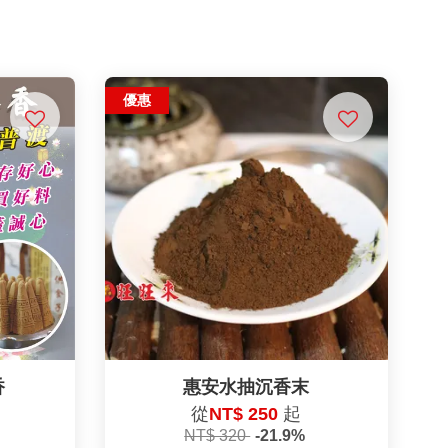
優惠
香
惠安水抽沉香末
從
NT$ 250
起
NT$ 320
-21.9%