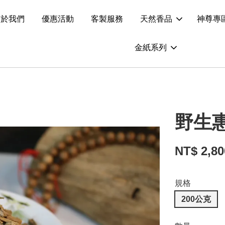
關於我們
優惠活動
客製服務
天然香品
神尊專
金紙系列
野生
NT$ 2,8
規格
200公克