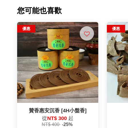
您可能也喜歡
優惠
優惠
贊香惠安沉香 [4H小盤香]
從
NT$ 300
起
NT$ 400
-25%