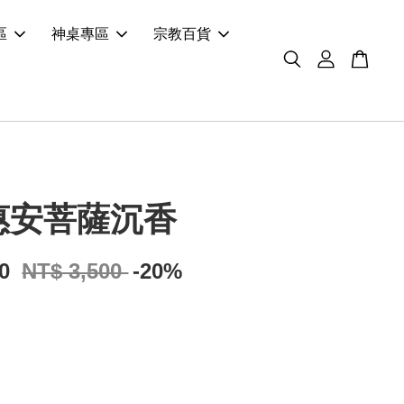
區
神桌專區
宗教百貨
惠安菩薩沉香
00
NT$ 3,500
-20%