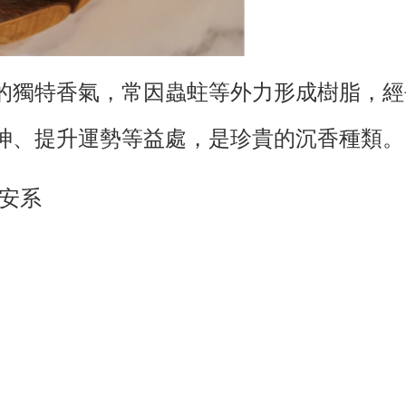
的獨特香氣，常因蟲蛀等外力形成樹脂，經
神、提升運勢等益處，是珍貴的沉香種類
安系