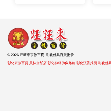
© 2026 旺旺來宗教百貨. 彰化佛具百貨批發
彰化宗教百貨
員林金紙店
彰化神尊佛像雕刻
彰化沉香推薦
彰化佛