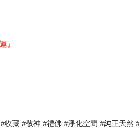
免運』
道
#
收藏
#敬神
#禮佛
#淨化空間
#純正天然