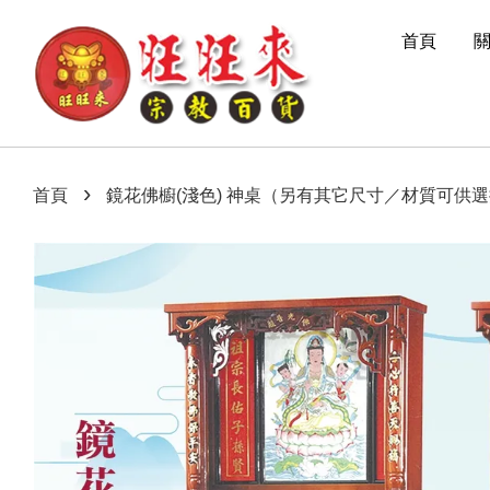
首頁
›
首頁
鏡花佛櫥(淺色) 神桌（另有其它尺寸／材質可供