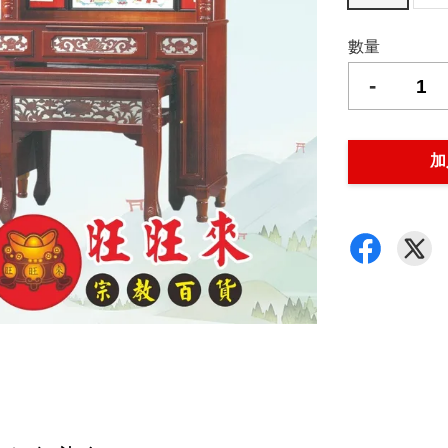
數量
-
加