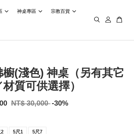
區
神桌專區
宗教百貨
櫥(淺色) 神桌（另有其它
／材質可供選擇）
000
NT$ 30,000
-30%
尺2
5尺1
5尺7