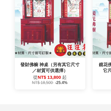
發財佛櫥 神桌（另有其它尺寸
鏡花佛
／材質可供選擇）
它
從
NT$ 13,800
起
NT$ 18,500
-25.4%