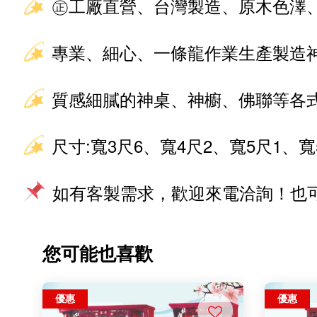
㊣工廠直營、台灣製造、原木色澤
專業、細心、一條龍作業生產製造
質感細膩的神桌、神櫥、佛聯等各
尺寸:寬3尺6、寬4尺2、
寬5尺1、寬
如有客製需求，歡迎來電洽詢！也可加
您可能也喜歡
優惠
優惠