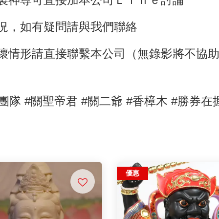
狀況，如有疑問請與我們聯絡
壞情形請直接聯繫本公司（無錄影將不協
刻團隊
#關聖帝君
#關二爺
#香樟木
#勝券在
優惠