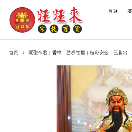
首頁
›
首頁
關聖帝君｜香樟｜勝券在握｜極彩安金｜已售出