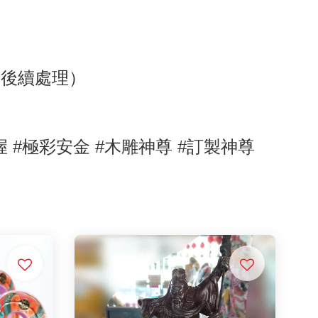
助後續處理）
握
#極彩安金
#木雕神尊
#訂製神尊