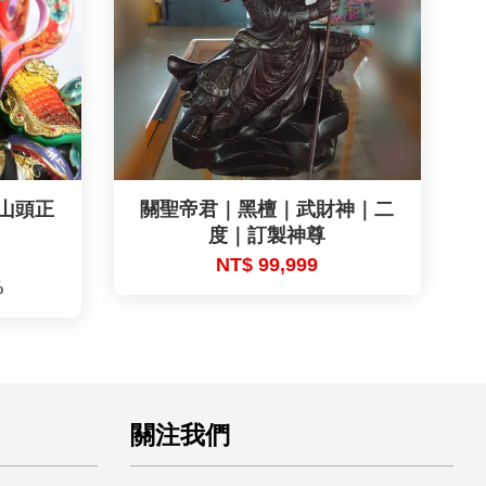
山頭正
關聖帝君｜黑檀｜武財神｜二
度｜訂製神尊
NT$ 99,999
%
關注我們