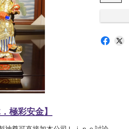
木
．極彩安金
】
訂製神尊可直接加本公司Ｌｉｎｅ討論