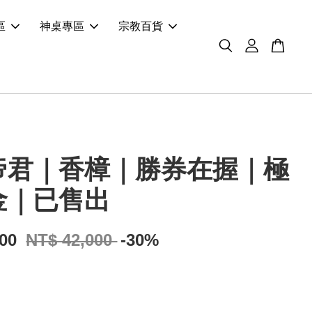
區
神桌專區
宗教百貨
帝君｜香樟｜勝券在握｜極
金｜已售出
400
NT$ 42,000
-30%