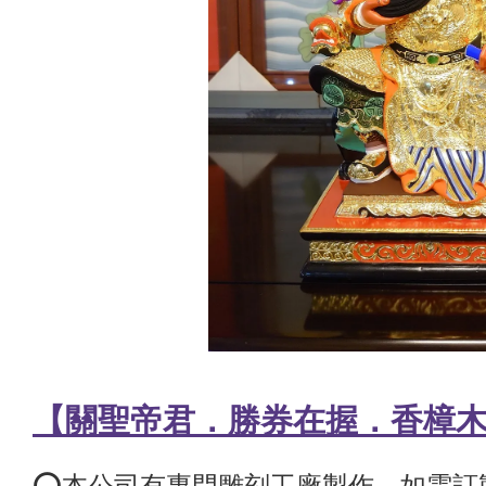
【關聖帝君．勝券在握．香樟
⭕️本公司有專門雕刻工廠製作，如需