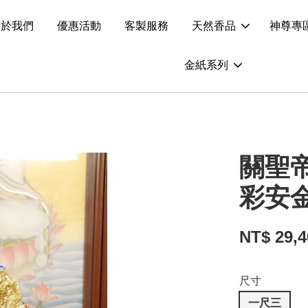
關於我們
優惠活動
客製服務
天然香品
神尊專
金紙系列
關聖
彩安
NT$ 29,
尺寸
一尺三