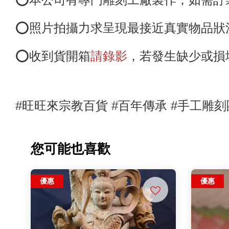
⭕️照片拍攝力求呈現最接近真實物品
⭕️收到貨開箱
請錄影
，若發生缺少或損
#旺旺來宗教百貨 #百年傳承 #手工雕
您可能也喜歡
優惠
優惠