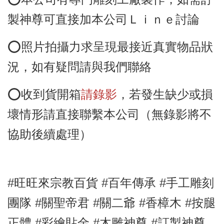
製神尊可直接加本公司Ｌｉｎｅ討論
⭕️照片拍攝力求呈現最接近真實物品狀
況，如有疑問請與我們聯絡
⭕️收到貨開箱
請錄影
，若發生缺少或損
壞情形請直接聯繫本公司（無錄影將不
協助後續處理）
#旺旺來宗教百貨 #百年傳承 #手工雕刻
團隊
#關聖帝君
#關二爺
#香樟木
#按腿
正體
#彩繪貼金
#木雕神尊
#訂製神尊