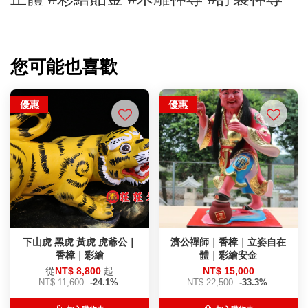
您可能也喜歡
優惠
優惠
下山虎 黑虎 黃虎 虎爺公｜
濟公禪師｜香樟｜立姿自在
香樟｜彩繪
體｜彩繪安金
從
NT$ 8,800
起
NT$ 15,000
NT$ 11,600
-24.1%
NT$ 22,500
-33.3%