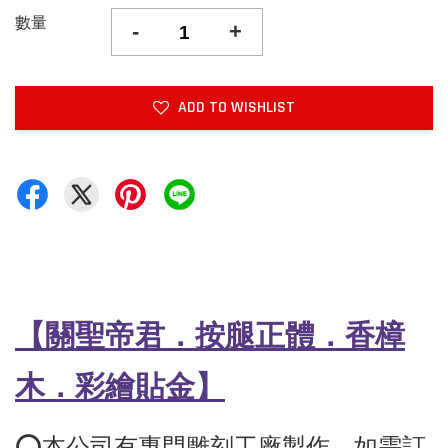
數量
-
+
ADD TO WISHLIST
【關聖帝君．按腿
正體
．香樟
木
．彩繪貼金
】
⭕️本公司有專門雕刻工廠製作，如需訂