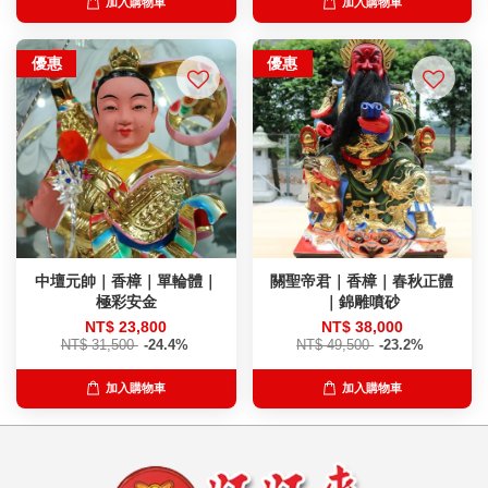
加入購物車
加入購物車
優惠
優惠
中壇元帥｜香樟｜單輪體｜
關聖帝君｜香樟｜春秋正體
極彩安金
｜錦雕噴砂
NT$ 23,800
NT$ 38,000
NT$ 31,500
-24.4%
NT$ 49,500
-23.2%
加入購物車
加入購物車