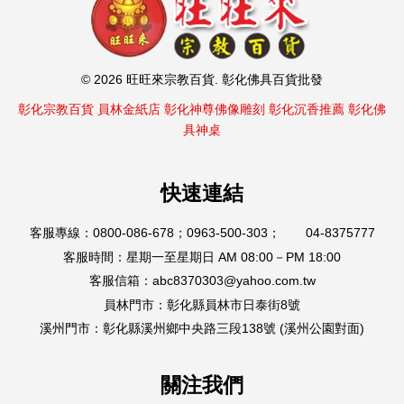
© 2026 旺旺來宗教百貨. 彰化佛具百貨批發
彰化宗教百貨
員林金紙店
彰化神尊佛像雕刻
彰化沉香推薦
彰化佛
具神桌
快速連結
客服專線：0800-086-678；0963-500-303； 04-8375777
客服時間：星期一至星期日 AM 08:00－PM 18:00
客服信箱：abc8370303@yahoo.com.tw
員林門市：彰化縣員林市日泰街8號
溪州門市：彰化縣溪州鄉中央路三段138號 (溪州公園對面)
關注我們