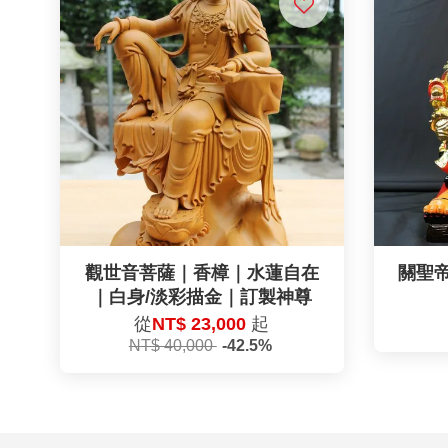
觀世音菩薩｜香樟｜水蓮自在
關聖
｜白身/淡彩描金｜訂製神尊
從
NT$ 23,000
起
NT$ 40,000
-42.5%