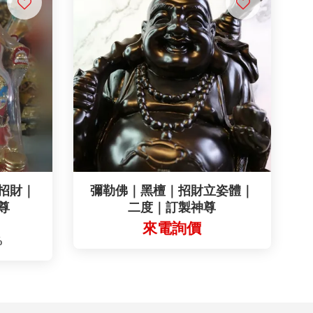
招財｜
彌勒佛｜黑檀｜招財立姿體｜
尊
二度｜訂製神尊
來電詢價
%