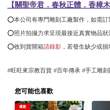
【關聖帝君．春秋正體．香樟
⭕️本公司有專門雕刻工廠製作，如需
⭕️照片拍攝力求呈現最接近真實物品
⭕️收到貨開箱
請錄影
，若發生缺少或損
#旺旺來宗教百貨 #百年傳承 #手工雕刻
您可能也喜歡
優惠