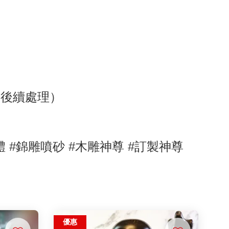
助後續處理）
體
#錦雕噴砂
#木雕神尊
#訂製神尊
優惠