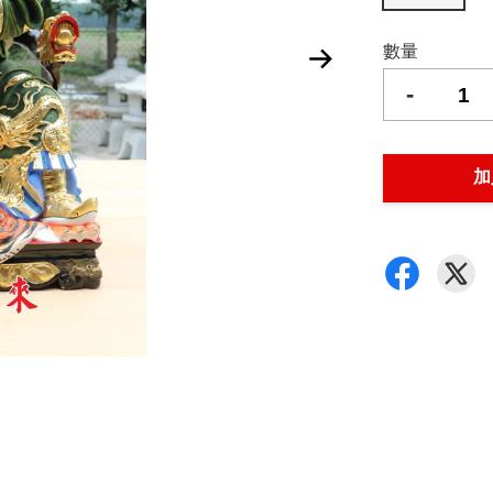
數量
-
加