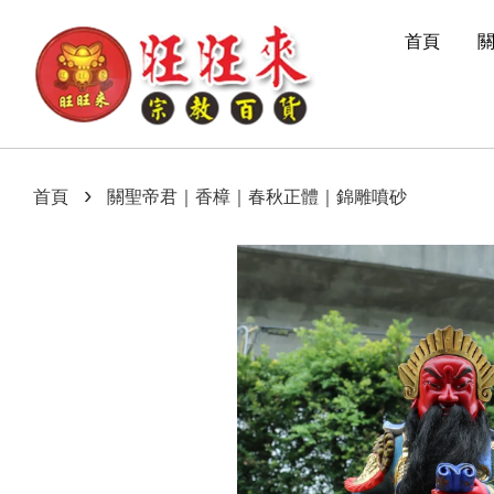
首頁
›
首頁
關聖帝君｜香樟｜春秋正體｜錦雕噴砂