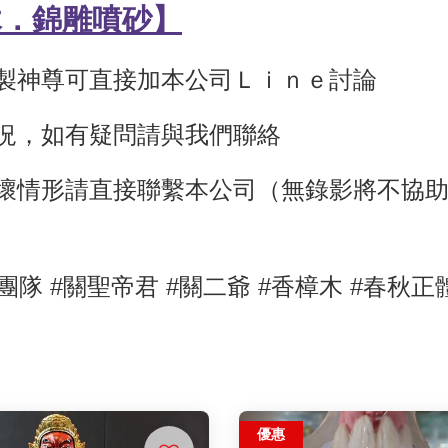
木
．錦雕噴砂
】
訂製神尊可直接加本公司Ｌｉｎｅ討論
狀況，如有疑問請與我們聯絡
壞情形請直接聯繫本公司（無錄影將不協
團隊 #關聖帝君
#關二爺
#香樟木
#春秋正
優惠