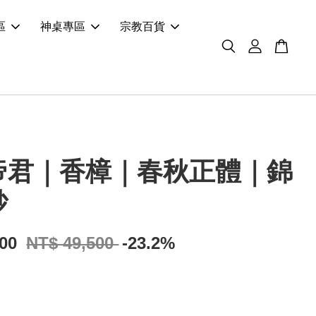
區
神桌專區
宗教百貨
帝君｜香樟｜春秋正體｜錦
砂
000
NT$ 49,500
-23.2%