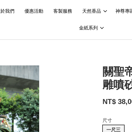
關於我們
優惠活動
客製服務
天然香品
神尊專
金紙系列
關聖
雕噴
NT$ 38,
尺寸
一尺三