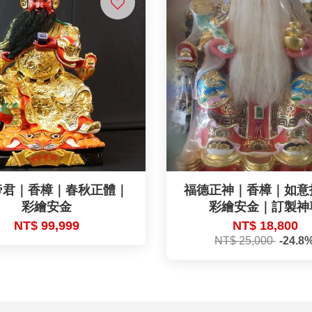
帝君｜香樟｜春秋正體｜
福德正神｜香樟｜如意
彩繪安金
彩繪安金｜訂製神
NT$ 99,999
NT$ 18,800
NT$ 25,000
-24.8