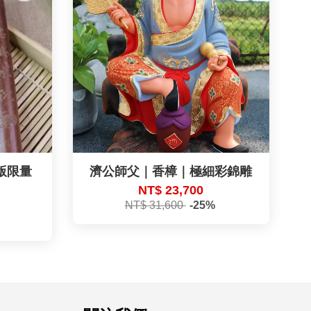
版限量
濟公師父｜香樟｜極細彩錦雕
NT$ 23,700
NT$ 31,600
-25%