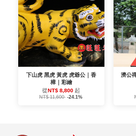
下山虎 黑虎 黃虎 虎爺公｜香
濟公
樟｜彩繪
從
NT$ 8,800
起
NT$ 11,600
-24.1%