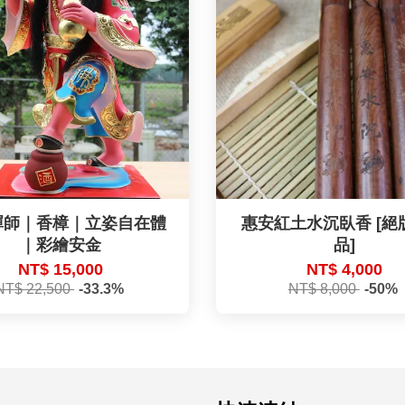
禪師｜香樟｜立姿自在體
惠安紅土水沉臥香 [絕
｜彩繪安金
品]
NT$ 15,000
NT$ 4,000
NT$ 22,500
-33.3%
NT$ 8,000
-50%