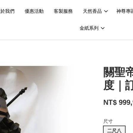
關於我們
優惠活動
客製服務
天然香品
神尊專
金紙系列
關聖
度｜
NT$ 999
尺寸
二尺八