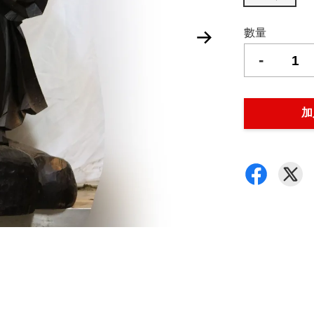
數量
-
加