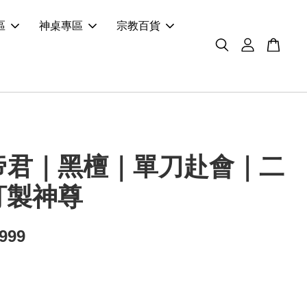
區
神桌專區
宗教百貨
帝君｜黑檀｜單刀赴會｜二
訂製神尊
,999