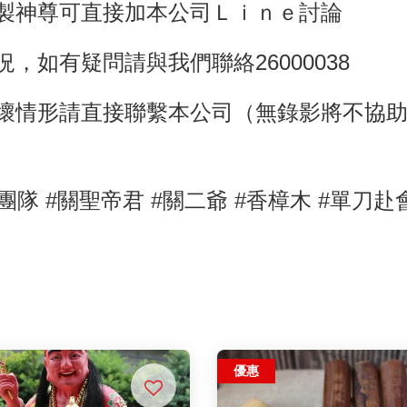
訂製神尊可直接加本公司Ｌｉｎｅ討論
，如有疑問請與我們聯絡26000038
壞情形請直接聯繫本公司（無錄影將不協
團隊 #關聖帝君
#關二爺
#香樟木
#單刀赴
優惠