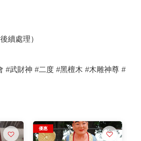
助後續處理）
會
#武財神
#二度
#黑檀
木
#木雕神尊
#
優惠