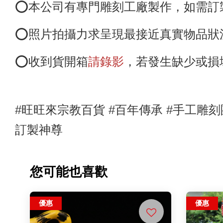
⭕️本公司有專門雕刻工廠製作，如需
⭕️照片拍攝力求呈現最接近真實物品狀況
⭕️收到貨開箱
請錄影
，若發生缺少或損
#旺旺來宗教百貨 #百年傳承 #手工雕刻
訂製神尊
您可能也喜歡
優惠
優惠