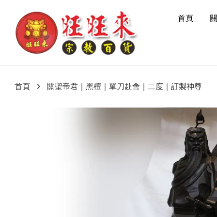
首頁
›
首頁
關聖帝君｜黑檀｜單刀赴會｜二度｜訂製神尊