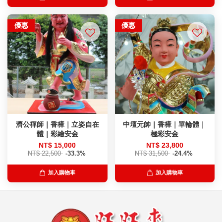
優惠
優惠
濟公禪師｜香樟｜立姿自在
中壇元帥｜香樟｜單輪體｜
體｜彩繪安金
極彩安金
NT$ 15,000
NT$ 23,800
NT$ 22,500
-33.3%
NT$ 31,500
-24.4%
加入購物車
加入購物車