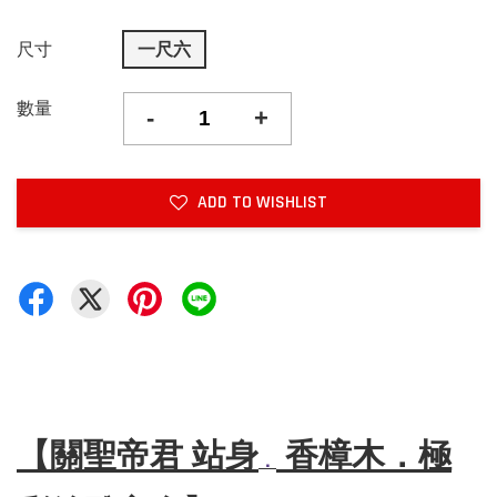
尺寸
一尺六
數量
-
+
ADD TO WISHLIST
【關聖帝君 站身
香樟木．極
．