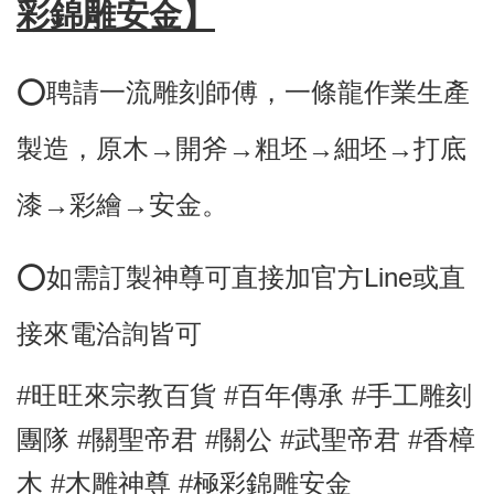
彩錦雕安金】
⭕️聘請一流雕刻師傅，
一條龍作業生產
製造，原木→開斧→粗坯→細坯→打底
漆→彩繪→安金。
⭕
如需訂製神尊可直接加官方Line或直
接來電洽詢皆可
#旺旺來宗教百貨 #百年傳承 #手工雕刻
團隊 #關聖帝君
#關公 #武聖帝君
#香樟
木
#木雕神尊 #極彩錦雕安金