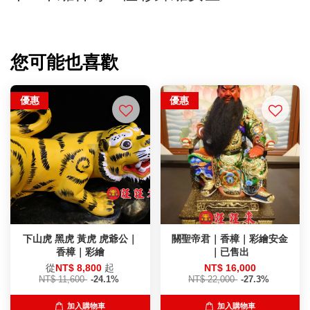
您可能也喜歡
優惠
優惠
下山虎 黑虎 黃虎 虎爺公｜
關聖帝君｜香樟｜彩繪安金
香樟｜彩繪
｜已售出
從
NT$ 8,800
起
NT$ 16,000
NT$ 11,600
-24.1%
NT$ 22,000
-27.3%
加入購物車
加入購物車