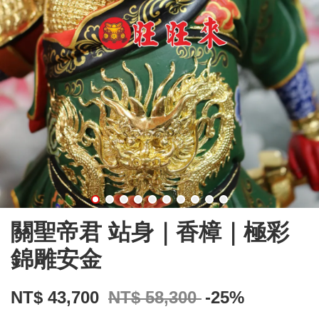
關聖帝君 站身｜香樟｜極彩
錦雕安金
NT$ 43,700
NT$ 58,300
-25%