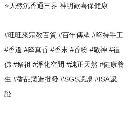
⭐️天然沉香通三界 神明歡喜保健康
#旺旺來宗教百貨 #百年傳承 #堅持手工
#香道
#
降真
香
#香末
#香粉 #敬神
#禮
佛
#祭祖
#淨化空間
#純正天然
#健康養
生 #
香品製造批發 #SGS認證
#ISA認
證