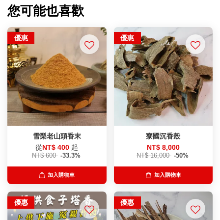
您可能也喜歡
優惠
優惠
雪梨老山頭香末
寮國沉香殼
從
NT$ 400
起
NT$ 8,000
NT$ 600
-33.3%
NT$ 16,000
-50%
加入購物車
加入購物車
優惠
優惠