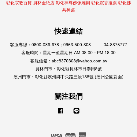
彰化宗教百貨
員林金紙店
彰化神尊佛像雕刻
彰化沉香推薦
彰化佛
具神桌
快速連結
客服專線：0800-086-678；0963-500-303； 04-8375777
客服時間：星期一至星期日 AM 08:00－PM 18:00
客服信箱：abc8370303@yahoo.com.tw
員林門市：彰化縣員林市日泰街8號
溪州門市：彰化縣溪州鄉中央路三段138號 (溪州公園對面)
關注我們
Facebook
Line
Visa
Master
American