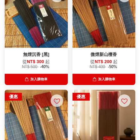
無煙沉香 [黑]
微煙新山檀香
從
NT$ 300
起
從
NT$ 200
起
NT$ 500
-40%
NT$ 400
-50%
加入購物車
加入購物車
優惠
優惠