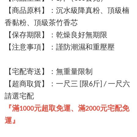
【商品原料】：沉水級降真粉
、
頂級
楠
香黏粉、頂級茶竹香芯
【保存期限】：乾燥良好無期限
【注意事項】：謹防潮濕和重壓壓
【宅配寄送】
：
無重量限制
【超商取貨】
：一尺三 [
限6斤] / 一尺六
請選宅配
『滿1000元超取免運、滿2000元宅配免
運』