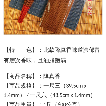
【特 色】
：
此款降真香
味道
濃郁富
有層次香味，且油脂飽滿
【商品名稱】：
降真香
【商品規格】：
一
尺三（39.5cm x
1.4mm） / 一尺六（48.5cm x 1.4mm）
【商品重量】：1斤（600公克）