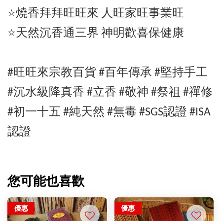
⭐️燒香拜拜旺旺來 人旺家旺事業旺
⭐️天然沉香通三界 神明歡喜保健康
#旺旺來宗教百貨 #百年傳承 #堅持手工
#
沉水級
降真香
#立香 #敬神 #祭祖 #禪修
#初一十五 #純天然 #無毒 #SGS認證 #ISA
認證
您可能也喜歡
優惠
優惠