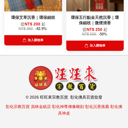
環保艾草沉香｜環保細枝
環保五行點金天然沉香｜環
保細枝｜微煙清香
從
NT$ 200
起
NT$ 350
-42.9%
從
NT$ 250
起
NT$ 500
-50%
加入購物車
加入購物車
© 2026 旺旺來宗教百貨. 彰化佛具百貨批發
彰化宗教百貨
員林金紙店
彰化神尊佛像雕刻
彰化沉香推薦
彰化佛
具神桌