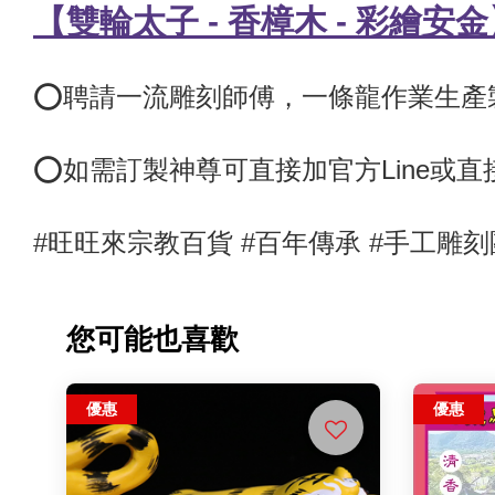
【雙輪太子
-
香樟木 - 彩繪安金
⭕️聘請一流雕刻師傅，
一條龍作業生產
⭕
如需訂製神尊可直接加官方Line或
#旺旺來宗教百貨 #百年傳承 #手工雕刻
您可能也喜歡
優惠
優惠