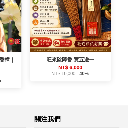
｜香樟｜
旺來除障香 買五送一
NT$ 6,000
NT$ 10,000
-40%
%
關注我們