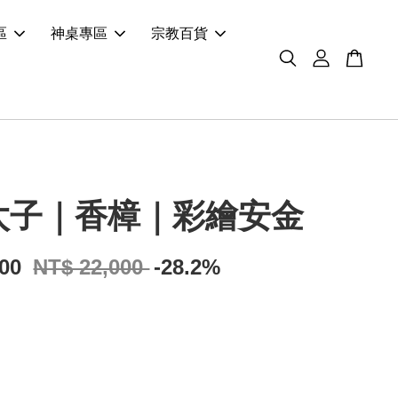
區
神桌專區
宗教百貨
太子｜香樟｜彩繪安金
800
NT$ 22,000
-28.2%