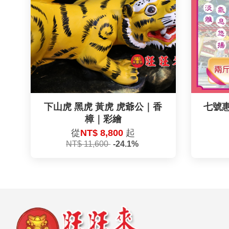
下山虎 黑虎 黃虎 虎爺公｜香
七號
樟｜彩繪
從
NT$ 8,800
起
NT$ 11,600
-24.1%