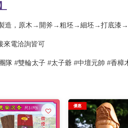
】
製造，原木→開斧→粗坯→細坯→打底漆
直接來電洽詢皆可
團隊 #雙輪太子
#太子爺 #中壇元帥
#香樟
優惠