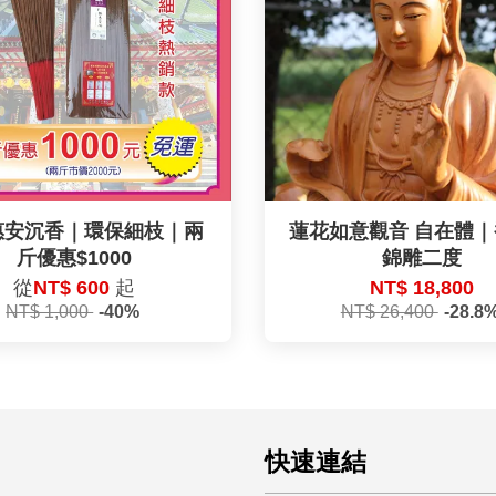
惠安沉香｜環保細枝｜兩
蓮花如意觀音 自在體
斤優惠$1000
錦雕二度
從
NT$ 600
起
NT$ 18,800
NT$ 1,000
-40%
NT$ 26,400
-28.8
快速連結