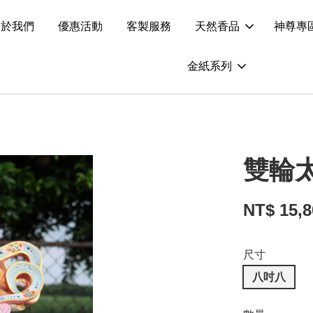
關於我們
優惠活動
客製服務
天然香品
神尊專
金紙系列
雙輪
NT$ 15,
尺寸
八吋八