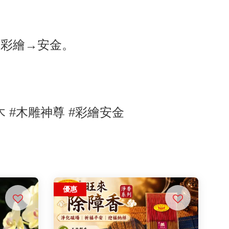
→彩繪→安金。
木
#木雕神尊 #彩繪安金
優惠