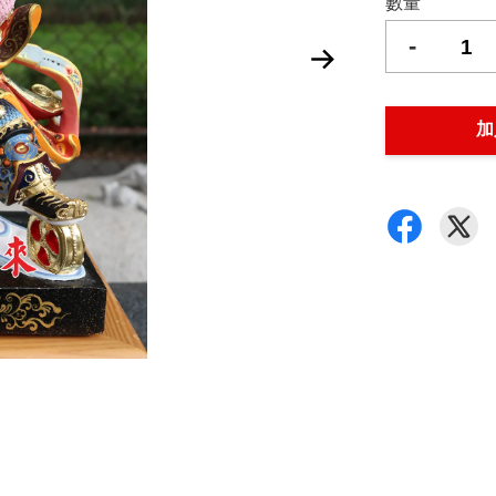
數量
-
加