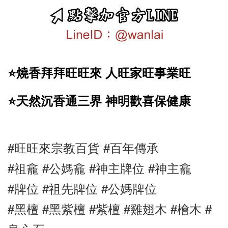
⭐️燒香拜拜旺旺來 人旺家旺事業旺
⭐️天然沉香通三界 神明歡喜保健康
#旺旺來宗教百貨 #百年傳承 
#祖龕 #公媽龕 #神主牌位 #神主龕 
#牌位 #祖先牌位 #公媽牌位 
#黑檀 
#黑紫檀 
#紫檀 #雞翅木 #檜木 #