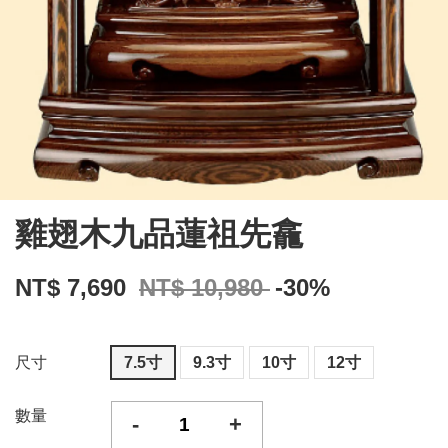
雞翅木九品蓮祖先龕
NT$ 7,690
NT$ 10,980
-30%
尺寸
7.5寸
9.3寸
10寸
12寸
數量
-
+