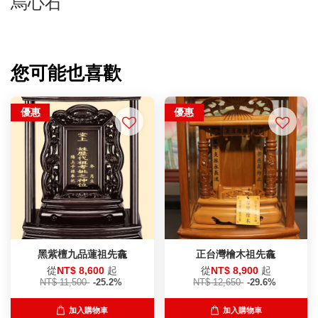
烏心石
您可能也喜歡
優惠
優惠
黑紫檀九品蓮祖先龕
正台灣檜木祖先龕
從
NT$ 8,600
起
從
NT$ 8,900
起
NT$ 11,500
-25.2%
NT$ 12,650
-29.6%
加入購物車
加入購物車