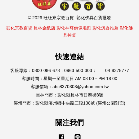
© 2026 旺旺來宗教百貨. 彰化佛具百貨批發
彰化宗教百貨
員林金紙店
彰化神尊佛像雕刻
彰化沉香推薦
彰化佛
具神桌
快速連結
客服專線：0800-086-678；0963-500-303； 04-8375777
客服時間：星期一至星期日 AM 08:00－PM 18:00
客服信箱：abc8370303@yahoo.com.tw
員林門市：彰化縣員林市日泰街8號
溪州門市：彰化縣溪州鄉中央路三段138號 (溪州公園對面)
關注我們
Facebook
Line