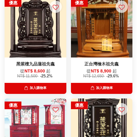
優惠
優惠
黑紫檀九品蓮祖先龕
正台灣檜木祖先龕
從
NT$ 8,600
起
從
NT$ 8,900
起
NT$ 11,500
-25.2%
NT$ 12,650
-29.6%
加入購物車
加入購物車
優惠
優惠