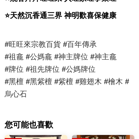
⭐️天然沉香通三界 神明歡喜保健康
#旺旺來宗教百貨 #百年傳承 
#祖龕 #公媽龕 #神主牌位 #神主龕 
#牌位 #祖先牌位 #公媽牌位 
#黑檀 
#黑紫檀 
#紫檀 #雞翅木 #檜木 #
烏心石
您可能也喜歡