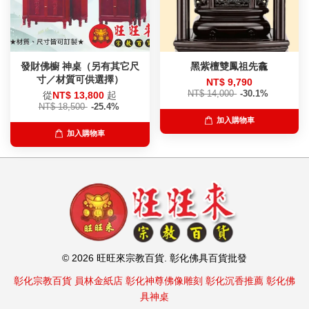
發財佛櫥 神桌（另有其它尺
黑紫檀雙鳳祖先龕
寸／材質可供選擇）
NT$ 9,790
NT$ 14,000
-30.1%
從
NT$ 13,800
起
NT$ 18,500
-25.4%
加入購物車
加入購物車
© 2026 旺旺來宗教百貨. 彰化佛具百貨批發
彰化宗教百貨
員林金紙店
彰化神尊佛像雕刻
彰化沉香推薦
彰化佛
具神桌