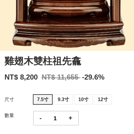
雞翅木雙柱祖先龕
NT$ 8,200
NT$ 11,655
-29.6%
尺寸
7.5寸
9.3寸
10寸
12寸
數量
-
+