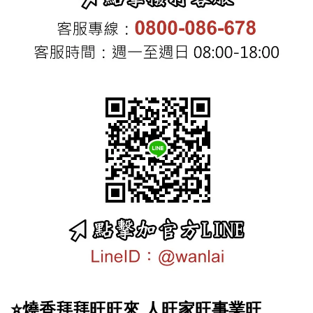
⭐️燒香拜拜旺旺來 人旺家旺事業旺