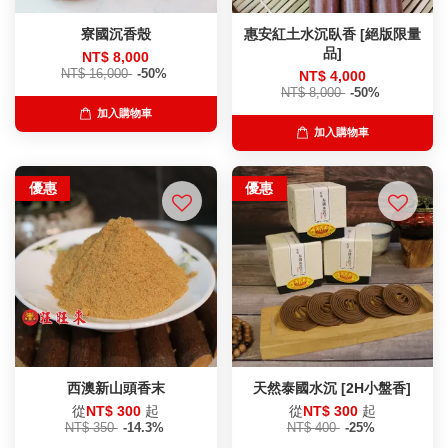
寮國沉香殼
惠安紅土水沉臥香 [絕版限量
品]
NT$ 8,000
NT$ 16,000
-50%
NT$ 4,000
NT$ 8,000
-50%
加入購物車
加入購物車
優惠
優惠
西澳新山頭香末
天然泰國水沉 [2H小盤香]
從
NT$ 300
起
從
NT$ 300
起
NT$ 350
-14.3%
NT$ 400
-25%