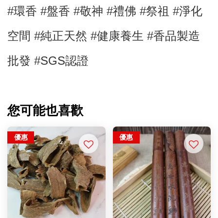
#環香 #盤香
#敬神
#禮佛
#祭祖
#淨化
空間
#純正天然
#健康養生
#
香品製造
批發 #SGS認證
您可能也喜歡
優惠
優惠