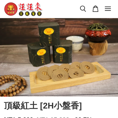
頂級紅土 [2H小盤香]