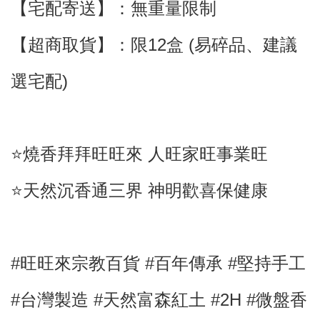
【宅配寄送】
：
無重量限制
【超商取貨】
：限12盒 (
易碎品
、建議
選宅配)
⭐️燒香拜拜旺旺來 人旺家旺事業旺
⭐️天然沉香通三界 神明歡喜保健康
#旺旺來宗教百貨 #百年傳承 #堅持手工
#台灣製造
#
天然
富森紅土
#2H
#
微盤香