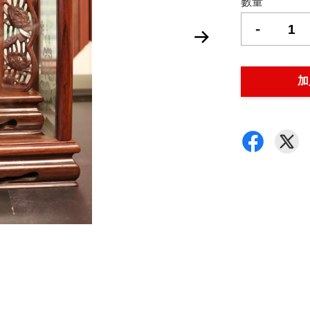
數量
-
加