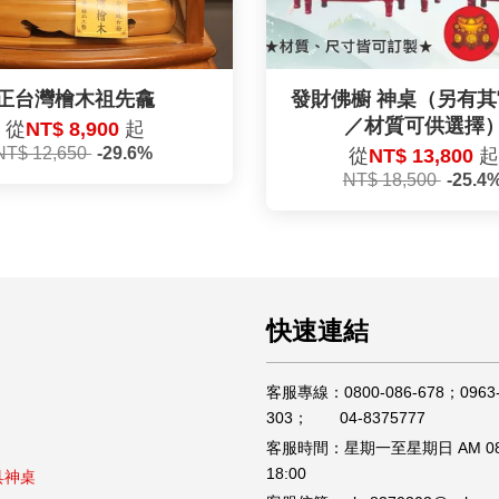
正台灣檜木祖先龕
發財佛櫥 神桌（另有
／材質可供選擇
從
NT$ 8,900
起
NT$ 12,650
-29.6%
從
NT$ 13,800
NT$ 18,500
-25.4
快速連結
客服專線：0800-086-678；0963-
303； 04-8375777
客服時間：星期一至星期日 AM 08
18:00
具神桌