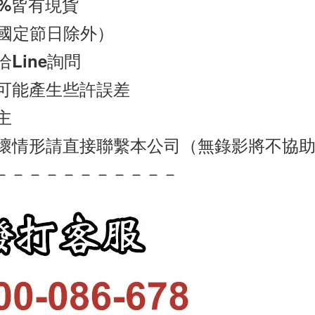
0%皆有現貨
（國定節日除外）
洽
Line
詢問
可能產生些許誤差
損壞情形請直接聯繫本公司（無錄影將不協
－－－－－－－－－－－