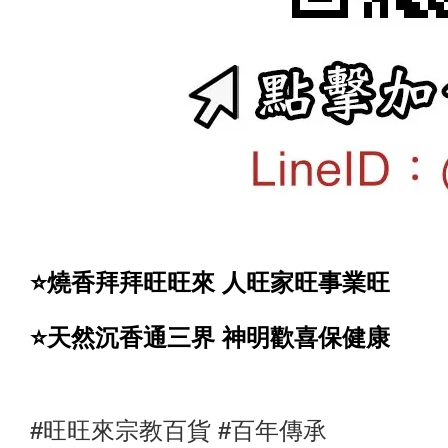
⭐️燒香拜拜旺旺來 人旺家旺事業旺
⭐️天然沉香通三界 神明歡喜保健康
#旺旺來宗教百貨 #百年傳承 