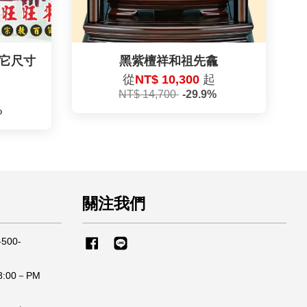
其它尺寸
黑紫檀祥和祖先龕
）
從
NT$ 10,300
起
NT$ 14,700
-29.9%
起
%
關注我們
500-
Facebook
Line
:00－PM