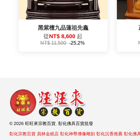
黑紫檀九品蓮祖先龕
從
NT$ 8,600
起
NT$ 11,500
-25.2%
© 2026 旺旺來宗教百貨. 彰化佛具百貨批發
彰化宗教百貨
員林金紙店
彰化神尊佛像雕刻
彰化沉香推薦
彰化佛