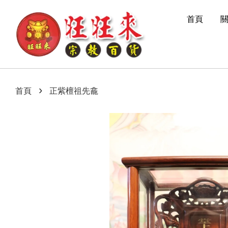
首頁
›
首頁
正紫檀祖先龕