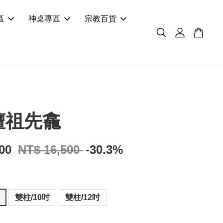
區
神桌專區
宗教百貨
檀祖先龕
500
NT$ 16,500
-30.3%
雙柱/10吋
雙柱/12吋