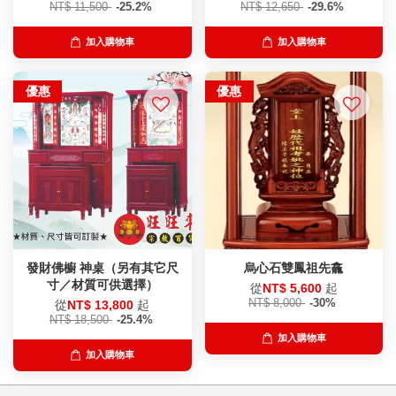
NT$ 11,500
-25.2%
NT$ 12,650
-29.6%
加入購物車
加入購物車
優惠
優惠
發財佛櫥 神桌（另有其它尺
烏心石雙鳳祖先龕
寸／材質可供選擇）
從
NT$ 5,600
起
NT$ 8,000
-30%
從
NT$ 13,800
起
NT$ 18,500
-25.4%
加入購物車
加入購物車