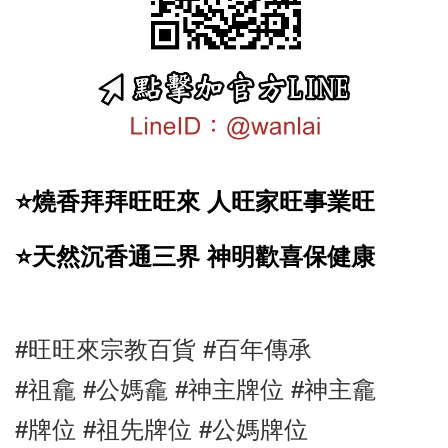
⭐️燒香拜拜旺旺來 人旺家旺事業旺
⭐️天然沉香通三界 神明歡喜保健康
#旺旺來宗教百貨 #百年傳承 
#祖龕 #公媽龕 #神主牌位 #神主龕 
#牌位 #祖先牌位 #公媽牌位 