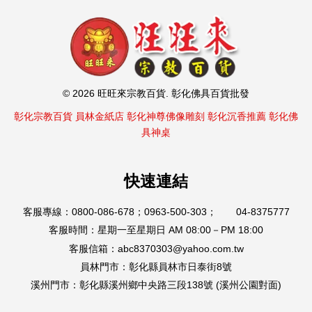
© 2026 旺旺來宗教百貨. 彰化佛具百貨批發
彰化宗教百貨
員林金紙店
彰化神尊佛像雕刻
彰化沉香推薦
彰化佛
具神桌
快速連結
客服專線：0800-086-678；0963-500-303； 04-8375777
客服時間：星期一至星期日 AM 08:00－PM 18:00
客服信箱：abc8370303@yahoo.com.tw
員林門市：彰化縣員林市日泰街8號
溪州門市：彰化縣溪州鄉中央路三段138號 (溪州公園對面)