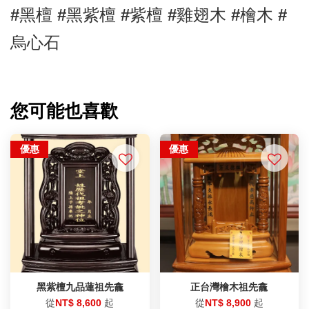
#黑檀 
#黑紫檀 
#紫檀 #雞翅木 #檜木 #
烏心石
您可能也喜歡
優惠
優惠
黑紫檀九品蓮祖先龕
正台灣檜木祖先龕
從
NT$ 8,600
起
從
NT$ 8,900
起